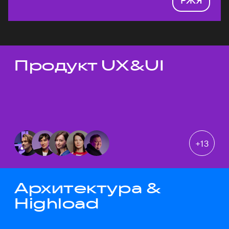
Продукт UX&UI
Темы докладов
+
13
Архитектура &
Highload