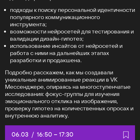
подходы к поиску персональной идентичности
популярного коммуникационного
инструмента;
возможности нейросетей для тестирования и
валидации дизайн-гипотез;
использование инсайтов от нейросетей и
работа с ними на дальнейших этапах
разработки и продакшена.
Подробно расскажем, как мы создавали
уникальные анимированные реакции в VK
Мессенджере, опираясь на многоступенчатые
исследования: фокус-группы для изучения
эмоционального отклика на изображения,
проверку гипотез на количественных опросах и
внутреннюю аналитику.
Дата:
06.03
/
Начало:
16:50
–
Конец:
17:30