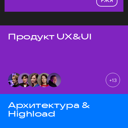
Продукт UX&UI
Темы докладов
+
13
Архитектура &
Highload