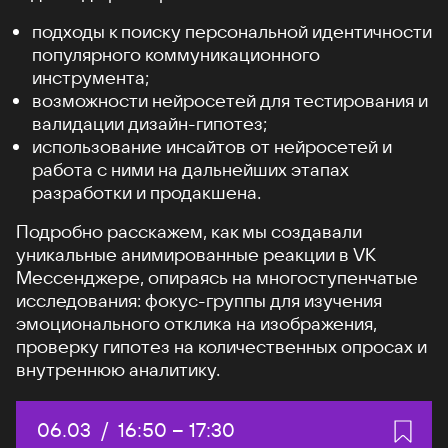
подходы к поиску персональной идентичности
популярного коммуникационного
инструмента;
возможности нейросетей для тестирования и
валидации дизайн-гипотез;
использование инсайтов от нейросетей и
работа с ними на дальнейших этапах
разработки и продакшена.
Подробно расскажем, как мы создавали
уникальные анимированные реакции в VK
Мессенджере, опираясь на многоступенчатые
исследования: фокус-группы для изучения
эмоционального отклика на изображения,
проверку гипотез на количественных опросах и
внутреннюю аналитику.
Дата:
06.03
/
Начало:
16:50
–
Конец:
17:30