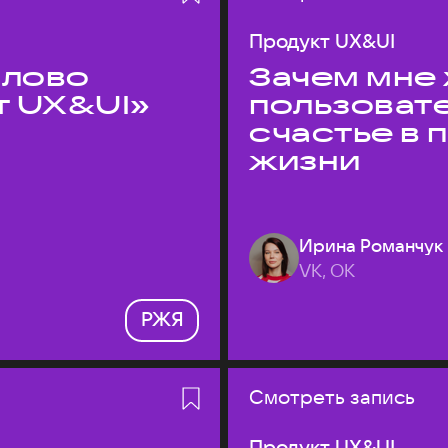
Продукт UX&UI
слово
Зачем мне 
т UX&UI»
пользоват
счастье в
жизни
Ирина Романчук
VK, ОК
РЖЯ
Смотреть запись
Продукт UX&UI