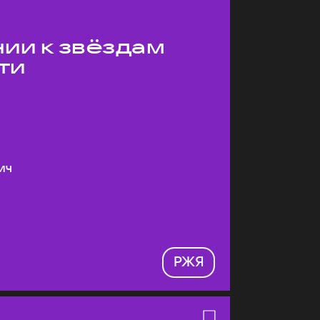
ии к звёздам
ти
ич
РЖЯ