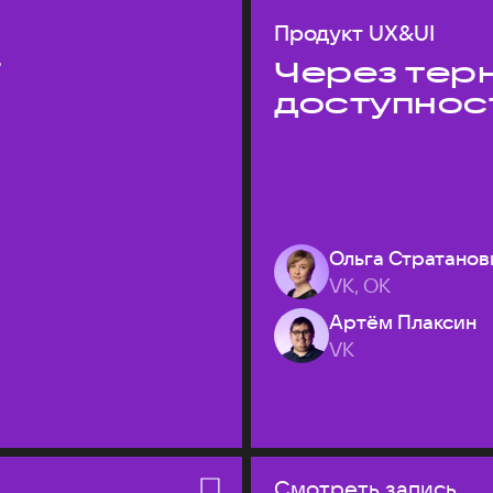
Продукт UX&UI
T
Через терн
доступнос
Ольга Стратанов
VK, ОК
Артём Плаксин
VK
Смотреть запись