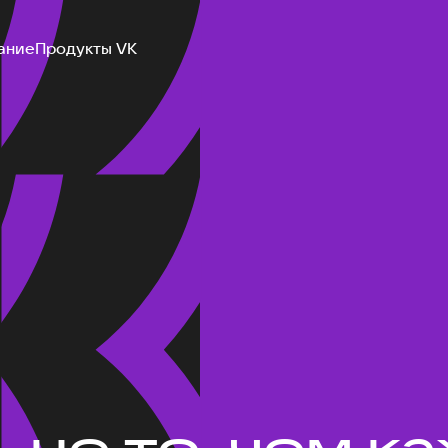
ание
Продукты VK
не то, чем ка