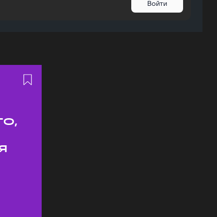
Войти
о,
я