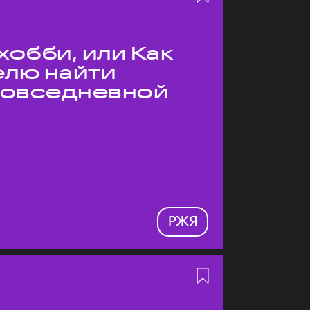
хобби, или Как
елю найти
 повседневной
РЖЯ