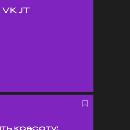
 VK JT
ть красоту: