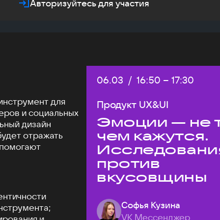
Авторизуйтесь для участия
Дата:
06.03
/
Начало:
16:50
–
Конец:
17:30
инструмент для
Продукт UX&UI
еров и социальных
Эмоции — не т
льный дизайн
чем кажутся.
будет отражать
 помогают
Исследовани
против
вкусовщины
ентичности
Софья Кузина
нструмента;
VK Мессенджер
ирования и