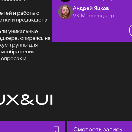
Андрей Яцков
етей и работа с
VK Мессенджер
отки и продакшена.
али уникальные
джере, опираясь на
кус-группы для
 изображения,
 опросах и
UX&UI
Смотреть запись