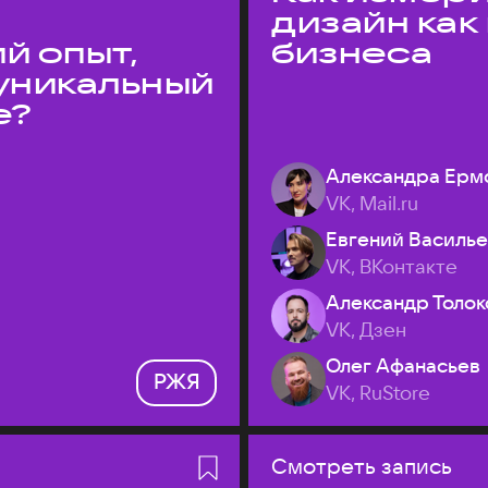
дизайн как
й опыт,
бизнеса
уникальный
е?
Александра Ерм
VK, Mail.ru
Евгений Василь
VK, ВКонтакте
Александр Толок
VK, Дзен
Олег Афанасьев
РЖЯ
VK, RuStore
Смотреть запись