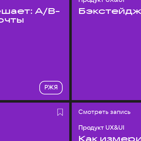
шает: A/B-
Бэкстейдж
очты
РЖЯ
Смотреть запись
Продукт UX&UI
Как измери