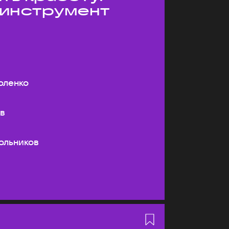
 инструмент
оленко
ев
ольников