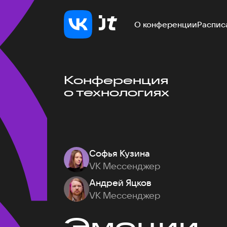
О конференции
Распис
Конференция
о технологиях
Софья Кузина
VK Мессенджер
Андрей Яцков
VK Мессенджер
Эмоции — 