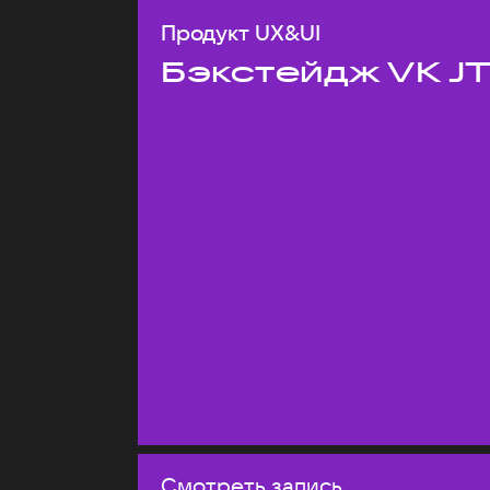
Продукт UX&UI
Бэкстейдж VK J
Смотреть запись