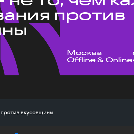
ания против
ины
Москва
Offline & Online
я против вкусовщины