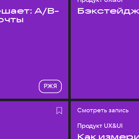
шает: A/B-
Бэкстейдж
очты
РЖЯ
Смотреть запись
Продукт UX&UI
Как измери