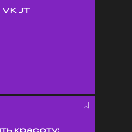
 VK JT
ть красоту: