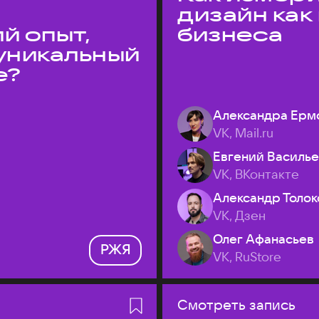
дизайн как
й опыт,
бизнеса
уникальный
е?
Александра Ерм
VK, Mail.ru
Евгений Василь
VK, ВКонтакте
Александр Толок
VK, Дзен
Олег Афанасьев
РЖЯ
VK, RuStore
Смотреть запись