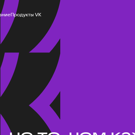
ание
Продукты VK
не то, чем ка