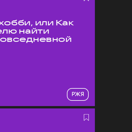
хобби, или Как
елю найти
 повседневной
РЖЯ