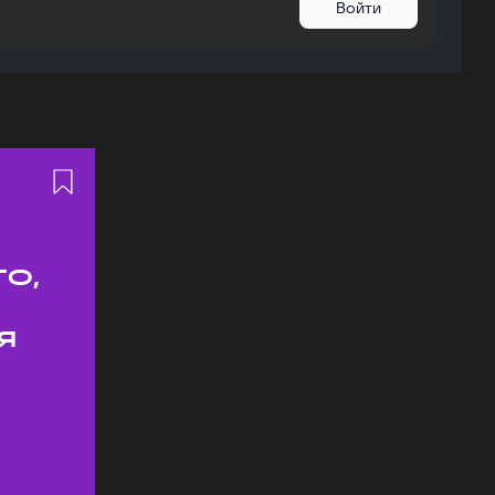
Войти
о,
я