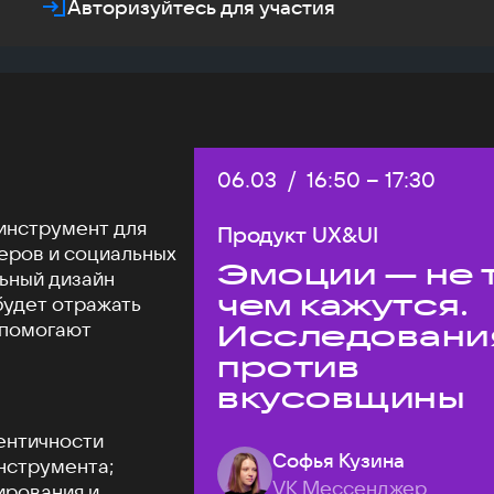
Авторизуйтесь для участия
Дата:
06.03
/
Начало:
16:50
–
Конец:
17:30
инструмент для
Продукт UX&UI
еров и социальных
Эмоции — не т
льный дизайн
чем кажутся.
будет отражать
 помогают
Исследовани
против
вкусовщины
ентичности
Софья Кузина
нструмента;
VK Мессенджер
ирования и