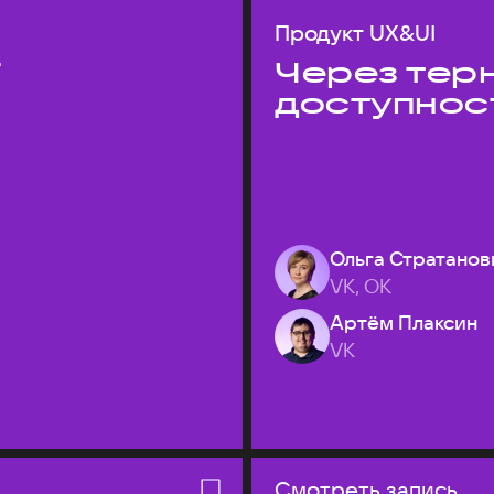
Продукт UX&UI
T
Через терн
доступнос
Ольга Стратанов
VK, ОК
Артём Плаксин
VK
Смотреть запись