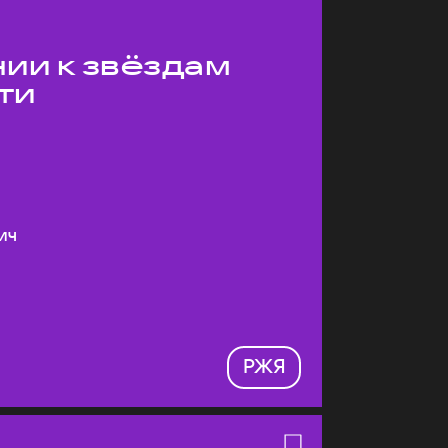
ии к звёздам
ти
ич
РЖЯ