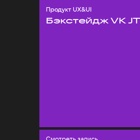
Продукт UX&UI
Бэкстейдж VK J
Смотреть запись