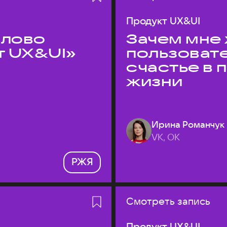
Продукт UX&UI
слово
Зачем мне 
т UX&UI»
пользоват
счастье в
жизни
Ирина Романчук
VK, ОК
РЖЯ
Смотреть запись
Продукт UX&UI