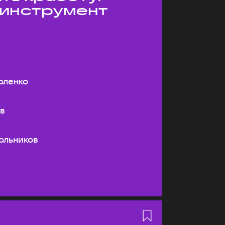
 инструмент
оленко
ев
ольников