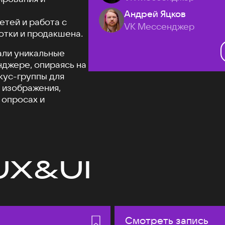
Андрей Яцков
етей и работа с
VK Мессенджер
отки и продакшена.
али уникальные
джере, опираясь на
кус-группы для
 изображения,
 опросах и
UX&UI
Смотреть запись