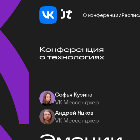
О конференции
Распис
Конференция
о технологиях
Софья Кузина
VK Мессенджер
Андрей Яцков
VK Мессенджер
Эмоции — 