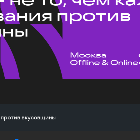
ания против
ины
Москва
Offline & Online
я против вкусовщины