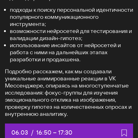
подходы к поиску персональной идентичности
популярного коммуникационного
инструмента;
возможности нейросетей для тестирования и
валидации дизайн-гипотез;
использование инсайтов от нейросетей и
работа с ними на дальнейших этапах
разработки и продакшена.
Подробно расскажем, как мы создавали
уникальные анимированные реакции в VK
Мессенджере, опираясь на многоступенчатые
исследования: фокус-группы для изучения
эмоционального отклика на изображения,
проверку гипотез на количественных опросах и
внутреннюю аналитику.
Дата:
06.03
/
Начало:
16:50
–
Конец:
17:30