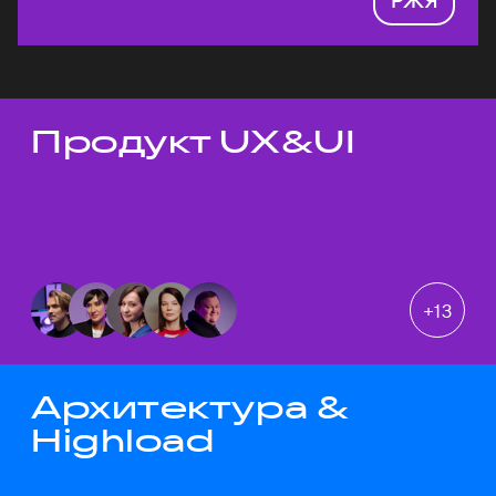
Продукт UX&UI
Темы докладов
+
13
Архитектура &
Highload