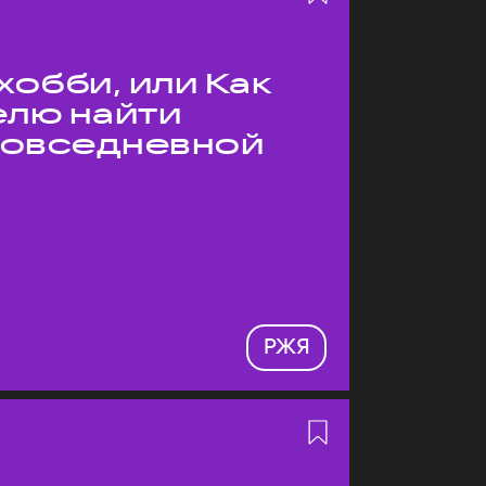
хобби, или Как
елю найти
 повседневной
РЖЯ