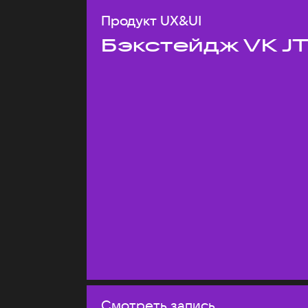
Продукт UX&UI
Бэкстейдж VK J
Смотреть запись