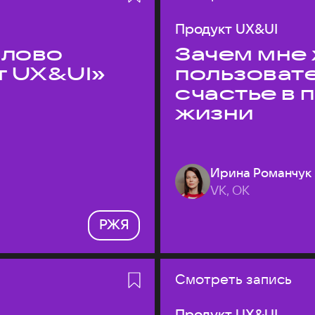
Продукт UX&UI
слово
Зачем мне 
т UX&UI»
пользоват
счастье в
жизни
Ирина Романчук
VK, ОК
РЖЯ
Смотреть запись
Продукт UX&UI