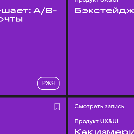
шает: A/B-
Бэкстейдж
очты
РЖЯ
Смотреть запись
Продукт UX&UI
Как измери