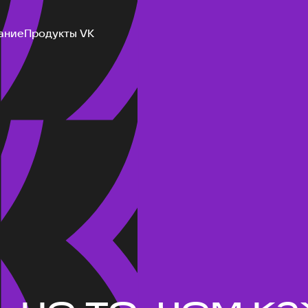
ание
Продукты VK
не то, чем ка