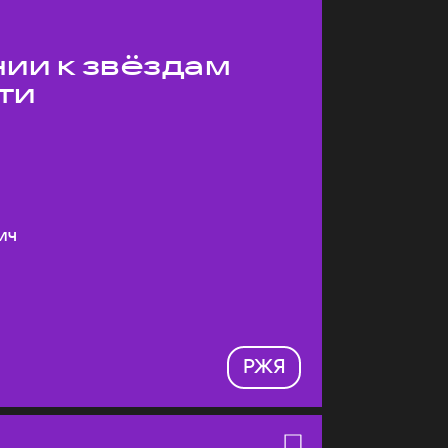
ии к звёздам
ти
ич
РЖЯ