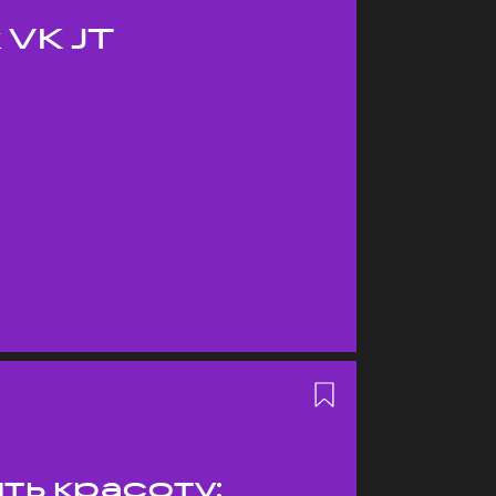
 VK JT
ть красоту: