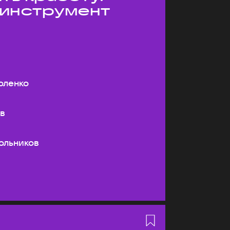
 инструмент
оленко
ев
ольников