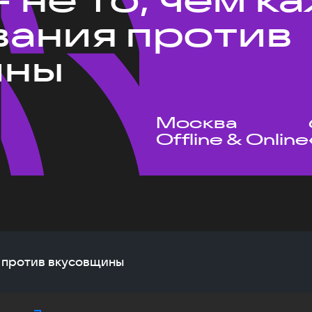
ания против
ины
Москва
Offline & Online
я против вкусовщины