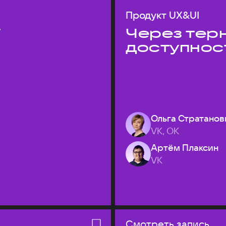
Продукт UX&UI
T
Через терн
доступнос
Ольга Стратанов
VK, ОК
Артём Плаксин
VK
Смотреть запись