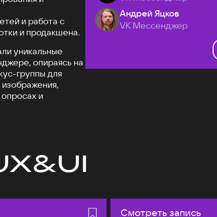
Андрей Яцков
етей и работа с
VK Мессенджер
отки и продакшена.
али уникальные
джере, опираясь на
кус-группы для
 изображения,
 опросах и
UX&UI
Смотреть запись