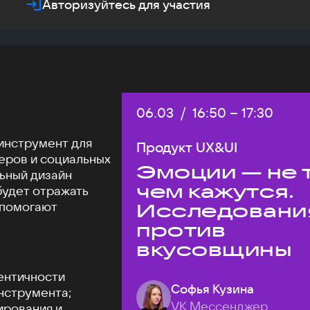
Авторизуйтесь для участия
Дата:
06.03
/
Начало:
16:50
–
Конец:
17:30
инструмент для
Продукт UX&UI
еров и социальных
Эмоции — не т
льный дизайн
чем кажутся.
будет отражать
 помогают
Исследовани
против
вкусовщины
ентичности
Софья Кузина
нструмента;
VK Мессенджер
ирования и