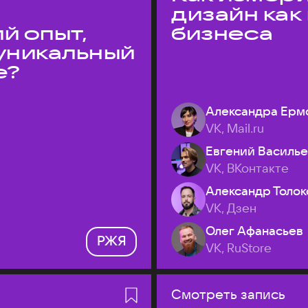
дизайн как
й опыт,
бизнеса
уникальный
е?
Александра Ерм
VK, Mail.ru
Евгений Василь
VK, ВКонтакте
Александр Толок
VK, Дзен
Олег Афанасьев
РЖЯ
VK, RuStore
Смотреть запись