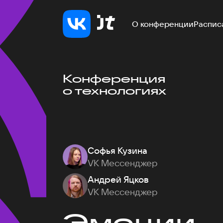
О конференции
Распис
Конференция
о технологиях
Софья Кузина
VK Мессенджер
Андрей Яцков
VK Мессенджер
Эмоции — 