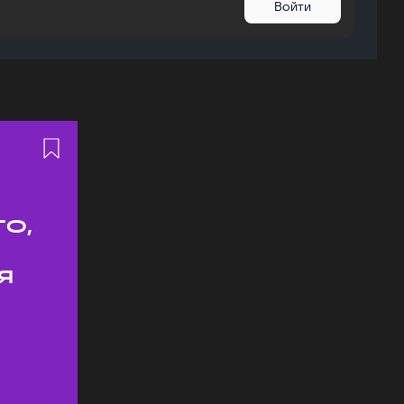
Войти
о,
я