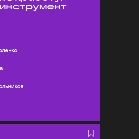
 инструмент
оленко
ев
ольников