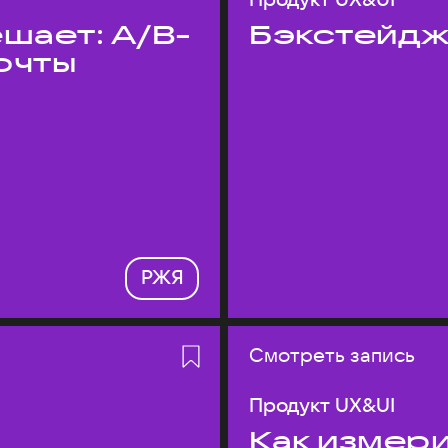
шает: A/B-
Бэкстейдж
очты
РЖЯ
Смотреть запись
Продукт UX&UI
Как измери