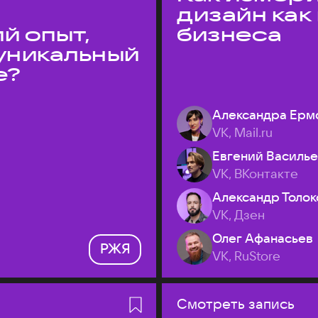
дизайн как
й опыт,
бизнеса
уникальный
е?
Александра Ерм
VK, Mail.ru
Евгений Василь
VK, ВКонтакте
Александр Толок
VK, Дзен
Олег Афанасьев
РЖЯ
VK, RuStore
Смотреть запись