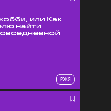
хобби, или Как
елю найти
 повседневной
РЖЯ