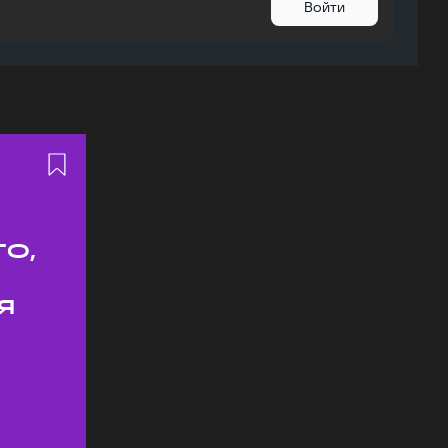
Войти
о,
я