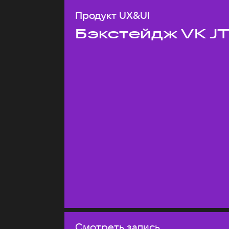
Продукт UX&UI
Бэкстейдж VK J
Смотреть запись