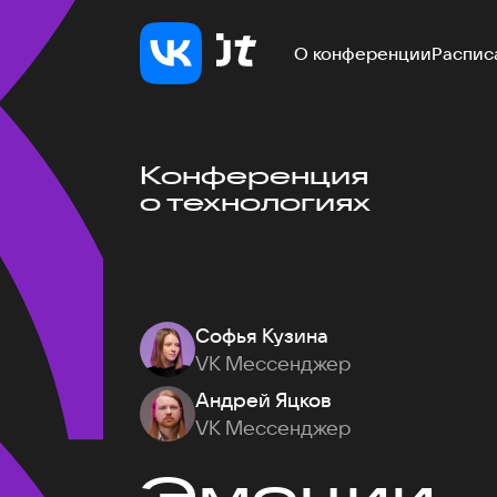
О конференции
Распис
Конференция
о технологиях
Софья Кузина
VK Мессенджер
Андрей Яцков
VK Мессенджер
Эмоции — 