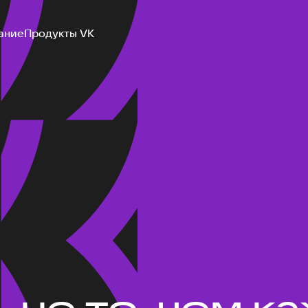
ание
Продукты VK
не то, чем ка