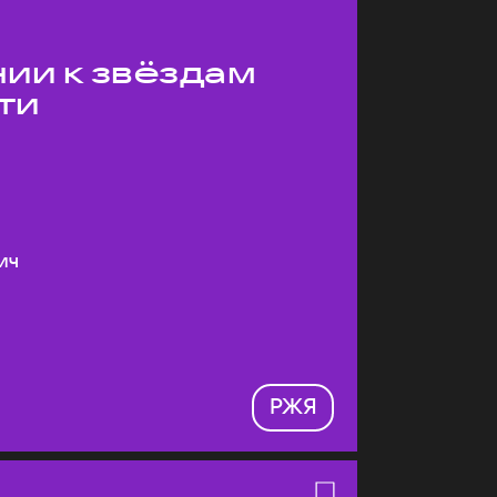
ии к звёздам
ти
ич
РЖЯ