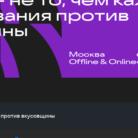
ания против
ины
Москва
Offline & Online
я против вкусовщины