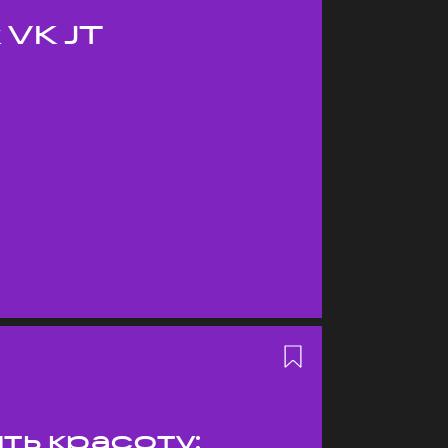
 VK JT
ть красоту: