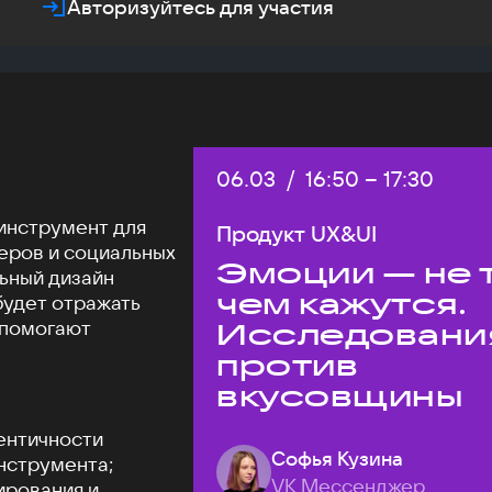
Авторизуйтесь для участия
Дата:
06.03
/
Начало:
16:50
–
Конец:
17:30
инструмент для
Продукт UX&UI
еров и социальных
Эмоции — не т
льный дизайн
чем кажутся.
будет отражать
 помогают
Исследовани
против
вкусовщины
ентичности
Софья Кузина
нструмента;
VK Мессенджер
ирования и