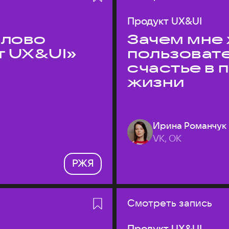
Продукт UX&UI
слово
Зачем мне 
т UX&UI»
пользоват
счастье в
жизни
Ирина Романчук
VK, ОК
РЖЯ
Смотреть запись
Продукт UX&UI