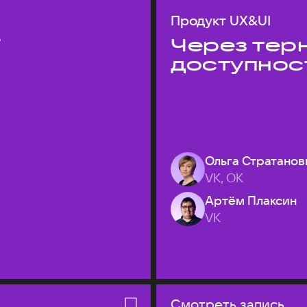
Продукт UX&UI
T
Через терн
доступнос
Ольга Стратанов
VK, ОК
Артём Плаксин
VK
Смотреть запись