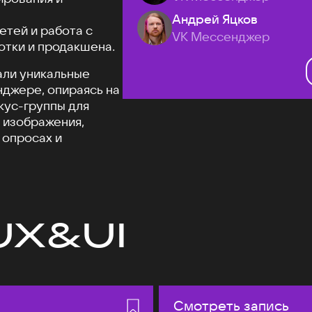
Андрей Яцков
етей и работа с
VK Мессенджер
отки и продакшена.
али уникальные
джере, опираясь на
кус-группы для
 изображения,
 опросах и
UX&UI
Смотреть запись