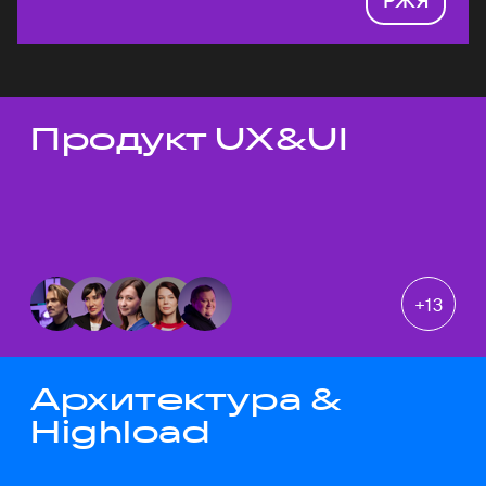
Продукт UX&UI
Темы докладов
+
13
Архитектура &
Highload