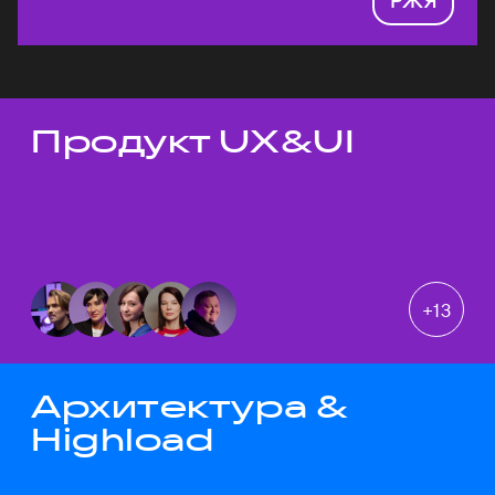
Продукт UX&UI
Темы докладов
+
13
Архитектура &
Highload