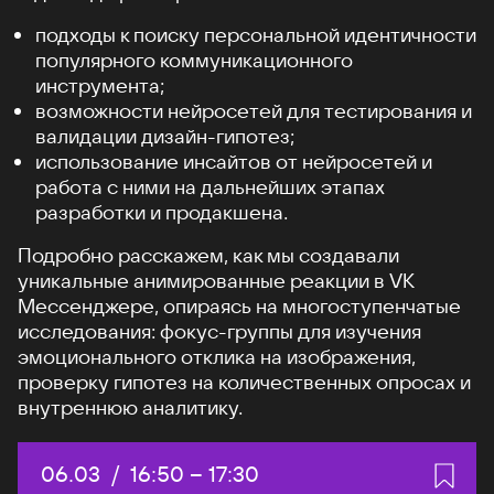
подходы к поиску персональной идентичности
популярного коммуникационного
инструмента;
возможности нейросетей для тестирования и
валидации дизайн-гипотез;
использование инсайтов от нейросетей и
работа с ними на дальнейших этапах
разработки и продакшена.
Подробно расскажем, как мы создавали
уникальные анимированные реакции в VK
Мессенджере, опираясь на многоступенчатые
исследования: фокус-группы для изучения
эмоционального отклика на изображения,
проверку гипотез на количественных опросах и
внутреннюю аналитику.
Дата:
06.03
/
Начало:
16:50
–
Конец:
17:30