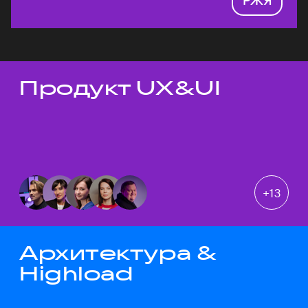
Продукт UX&UI
Темы докладов
+
13
Архитектура &
Highload