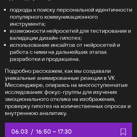
подходы к поиску персональной идентичности
популярного коммуникационного
инструмента;
возможности нейросетей для тестирования и
валидации дизайн-гипотез;
использование инсайтов от нейросетей и
работа с ними на дальнейших этапах
разработки и продакшена.
Подробно расскажем, как мы создавали
уникальные анимированные реакции в VK
Мессенджере, опираясь на многоступенчатые
исследования: фокус-группы для изучения
эмоционального отклика на изображения,
проверку гипотез на количественных опросах и
внутреннюю аналитику.
Дата:
06.03
/
Начало:
16:50
–
Конец:
17:30