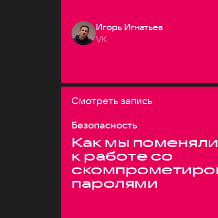
Игорь Игнатьев
VK
Смотреть запись
Безопасность
Как мы поменяли
к работе со
скомпрометиро
паролями