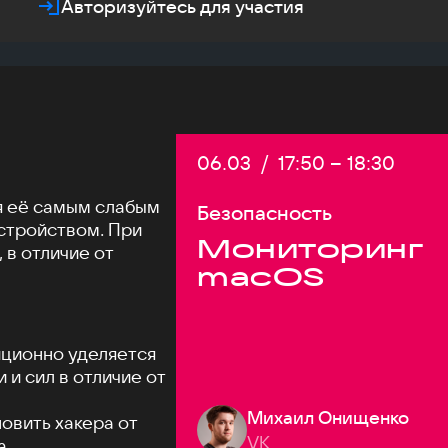
Авторизуйтесь для участия
Дата:
06.03
/
Начало:
17:50
–
Конец:
18:30
я её самым слабым
Безопасность
стройством. При
Мониторинг
 в отличие от
macOS
ционно уделяется
и сил в отличие от
Михаил Онищенко
новить хакера от
VK
а.