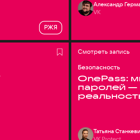
Александр Герм
VK
РЖЯ
Смотреть запись
Безопасность
T
OnePass: м
паролей —
реальност
Татьяна Станкев
VK Protect