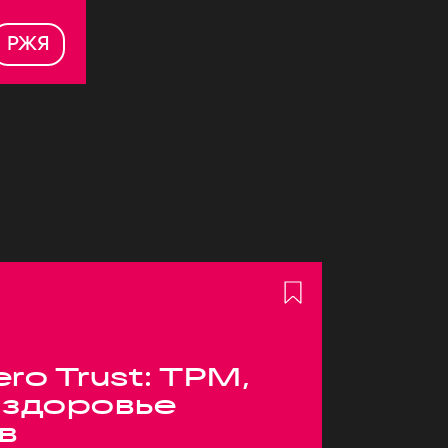
РЖЯ
ero Trust: TPM,
 здоровье
в