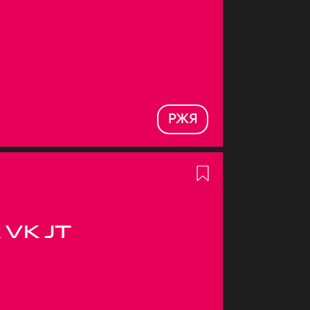
РЖЯ
 VK JT