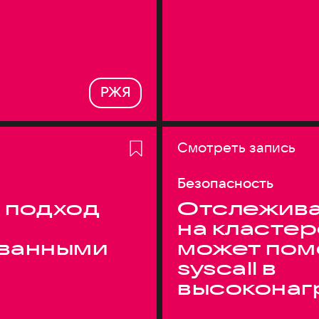
РЖЯ
Смотреть запись
Безопасность
 подход
Отслежива
на кластер
ванными
может пом
syscall в
высоконаг
системах