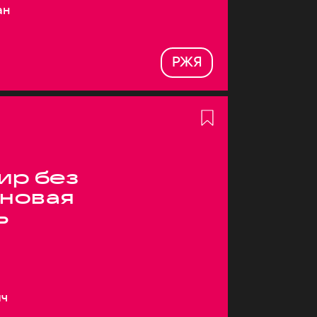
ан
РЖЯ
ир без
 новая
ь
ич