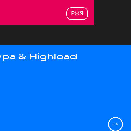
РЖЯ
ра & Highload
+
6