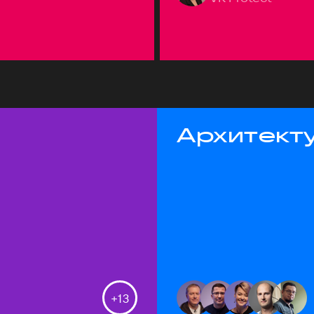
Архитекту
+
13