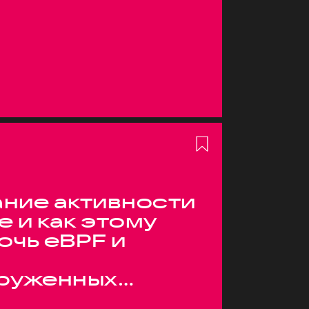
ние активности
е и как этому
очь eBPF и
руженных