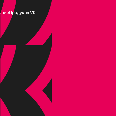
ание
Продукты VK