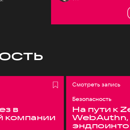
ость
Смотреть запись
Безопасность
ез в
На пути к Z
й компании
WebAuthn,
эндпоинто