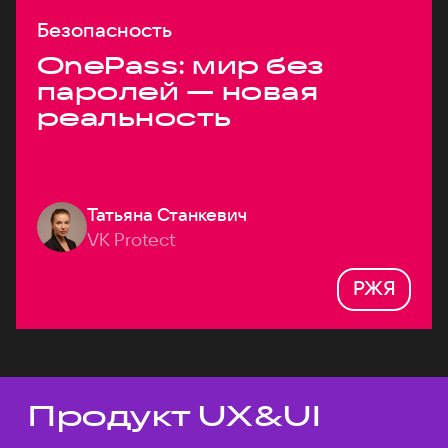
Безопасность
OnePass: мир без
паролей — новая
реальность
Татьяна Станкевич
VK Protect
РЖЯ
Продукт UX&UI
Темы докладов