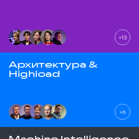
+
13
Архитектура &
Highload
+
6
Machine Intelligence