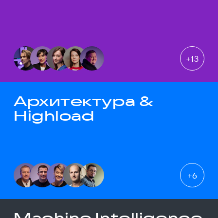
+
13
Архитектура &
Highload
+
6
Machine Intelligence