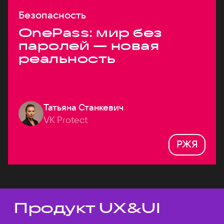
Безопасность
OnePass: мир без
паролей — новая
реальность
Татьяна Станкевич
VK Protect
РЖЯ
Продукт UX&UI
Темы докладов