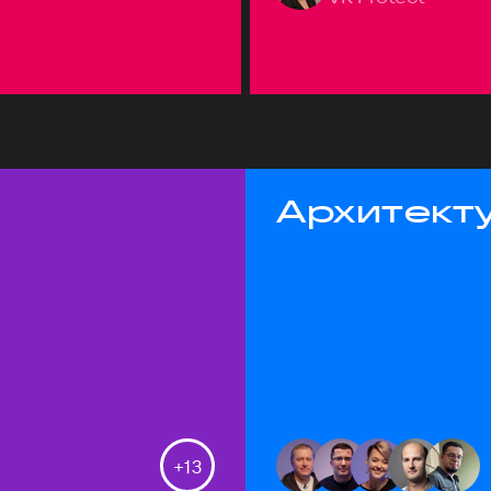
Архитекту
+
13