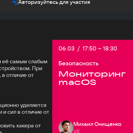
Авторизуйтесь для участия
Дата:
06.03
/
Начало:
17:50
–
Конец:
18:30
я её самым слабым
Безопасность
стройством. При
Мониторинг
 в отличие от
macOS
ционно уделяется
и сил в отличие от
Михаил Онищенко
новить хакера от
VK
а.