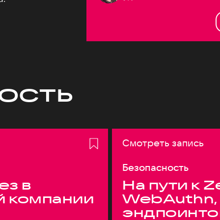
ость
Смотреть запись
Безопасность
ез в
На пути к Z
й компании
WebAuthn,
эндпоинто