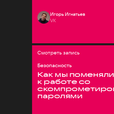
Игорь Игнатьев
VK
Смотреть запись
Безопасность
Как мы поменяли
к работе со
скомпрометиро
паролями