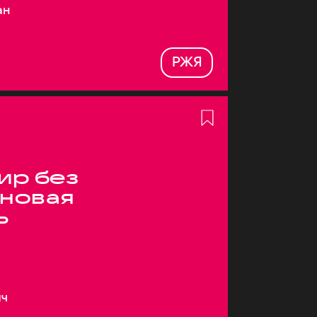
ан
РЖЯ
ир без
 новая
ь
ич