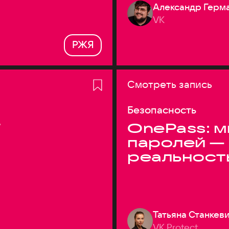
Александр Герм
VK
РЖЯ
Смотреть запись
Безопасность
T
OnePass: м
паролей —
реальност
Татьяна Станкев
VK Protect