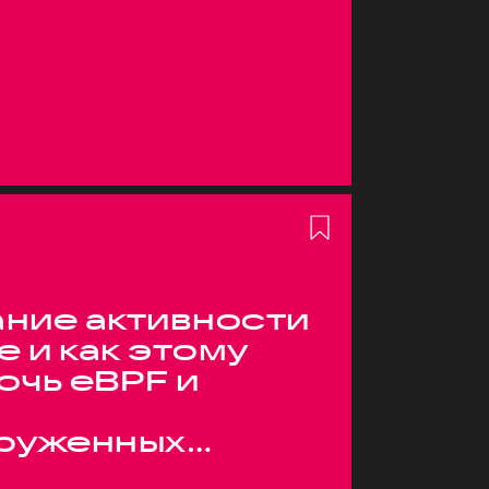
ние активности
е и как этому
очь eBPF и
руженных