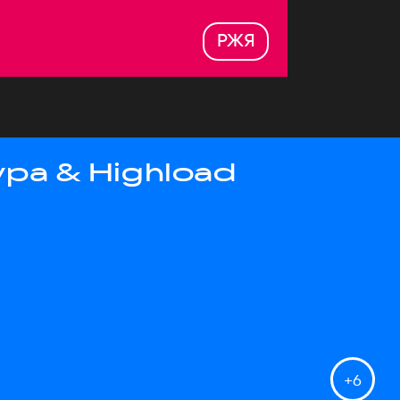
РЖЯ
ра & Highload
+
6