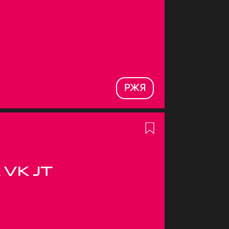
РЖЯ
 VK JT