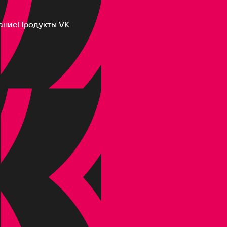
ание
Продукты VK