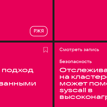
РЖЯ
Смотреть запись
Безопасность
 подход
Отслежива
на кластер
ванными
может пом
syscall в
высоконаг
системах