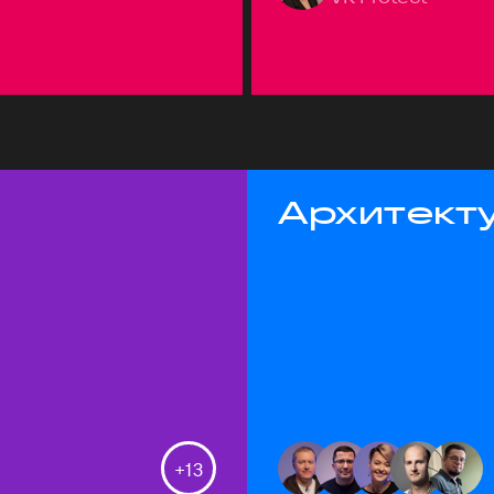
Архитекту
+
13