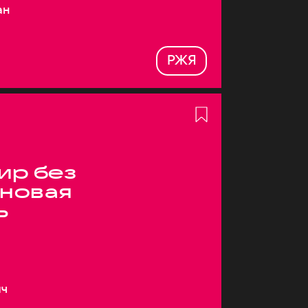
ан
РЖЯ
ир без
 новая
ь
ич