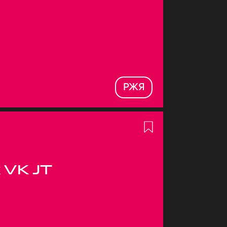
РЖЯ
 VK JT