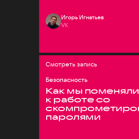
Игорь Игнатьев
VK
Смотреть запись
Безопасность
Как мы поменяли
к работе со
скомпрометиро
паролями