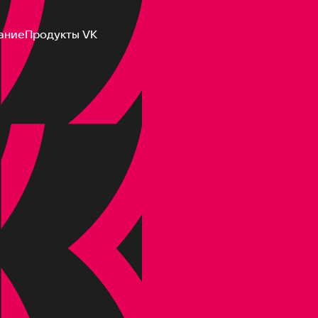
ание
Продукты VK