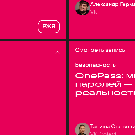
Александр Герм
VK
РЖЯ
Смотреть запись
Безопасность
T
OnePass: м
паролей —
реальност
Татьяна Станкев
VK Protect