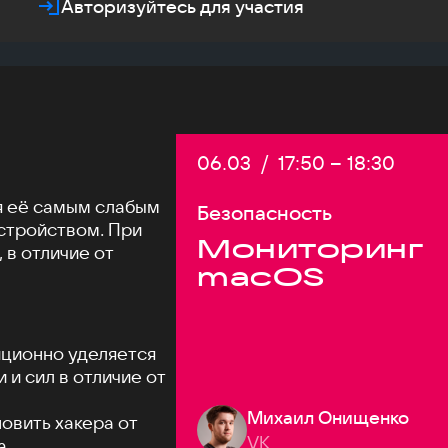
Авторизуйтесь для участия
Дата:
06.03
/
Начало:
17:50
–
Конец:
18:30
я её самым слабым
Безопасность
стройством. При
Мониторинг
 в отличие от
macOS
ционно уделяется
и сил в отличие от
Михаил Онищенко
новить хакера от
VK
а.