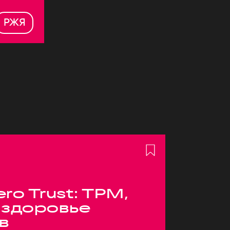
РЖЯ
ero Trust: TPM,
 здоровье
в