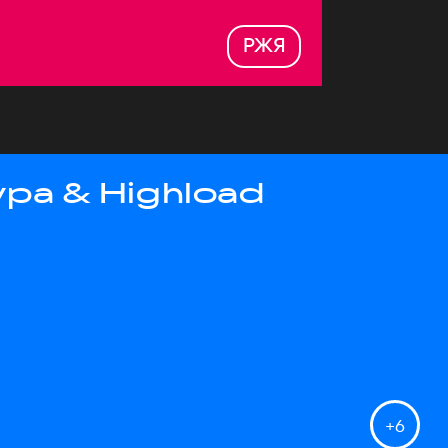
РЖЯ
ра & Highload
+
6