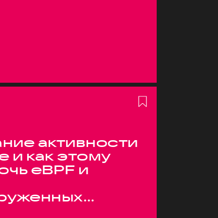
ние активности
е и как этому
очь eBPF и
руженных