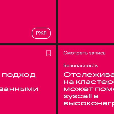
РЖЯ
Смотреть запись
Безопасность
 подход
Отслежива
на кластер
ванными
может пом
syscall в
высоконаг
системах