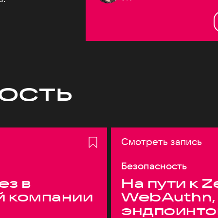
ость
Смотреть запись
Безопасность
ез в
На пути к Z
й компании
WebAuthn,
эндпоинто