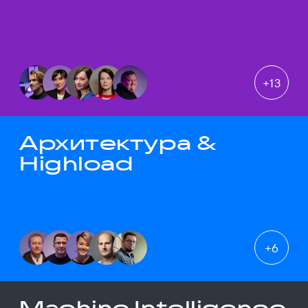
+
13
Архитектура &
Highload
+
6
Machine Intelligence