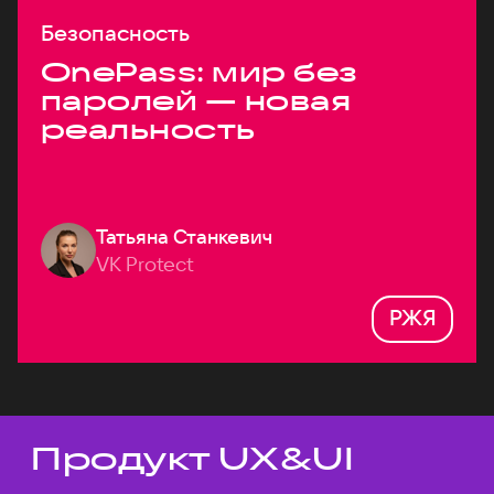
Безопасность
OnePass: мир без
паролей — новая
реальность
Татьяна Станкевич
VK Protect
РЖЯ
Продукт UX&UI
Темы докладов