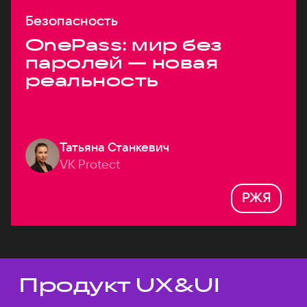
Безопасность
OnePass: мир без
паролей — новая
реальность
Татьяна Станкевич
VK Protect
РЖЯ
Продукт UX&UI
Темы докладов