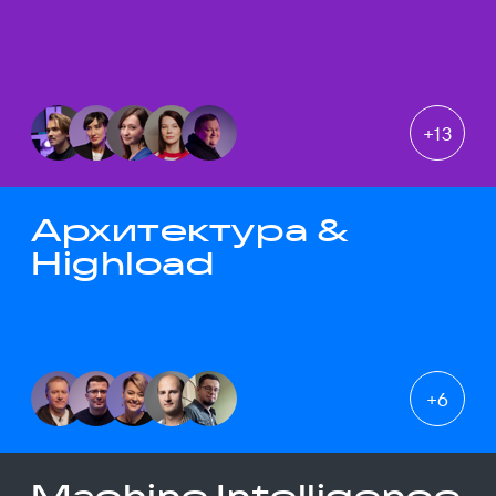
+
13
Архитектура &
Highload
+
6
Machine Intelligence