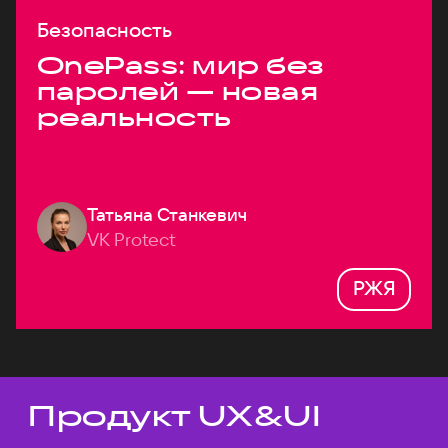
Безопасность
OnePass: мир без
паролей — новая
реальность
Татьяна Станкевич
VK Protect
РЖЯ
Продукт UX&UI
Темы докладов