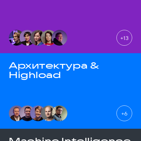
+
13
Архитектура &
Highload
+
6
Machine Intelligence