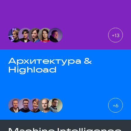
+
13
Архитектура &
Highload
+
6
Machine Intelligence