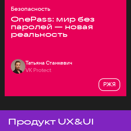
Безопасность
OnePass: мир без
паролей — новая
реальность
Татьяна Станкевич
VK Protect
РЖЯ
Продукт UX&UI
Темы докладов