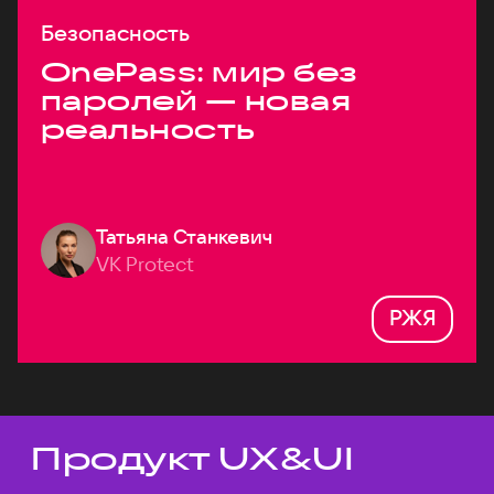
Безопасность
OnePass: мир без
паролей — новая
реальность
Татьяна Станкевич
VK Protect
РЖЯ
Продукт UX&UI
Темы докладов