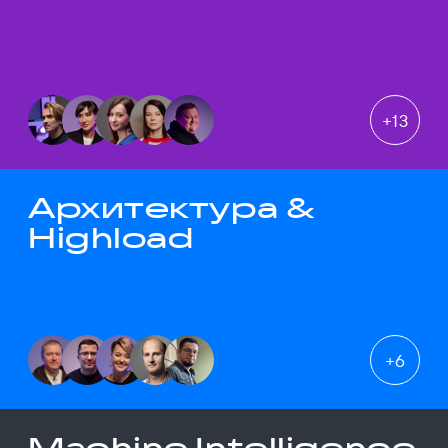
+
13
Архитектура &
Highload
+
6
Machine Intelligence