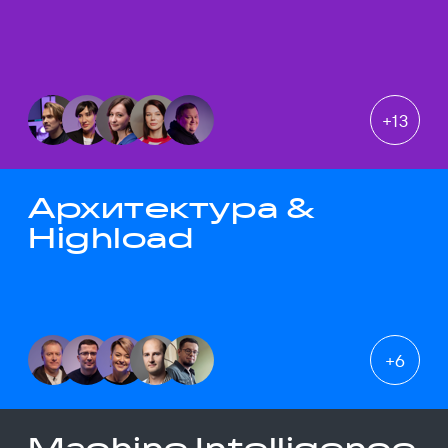
+
13
Архитектура &
Highload
+
6
Machine Intelligence