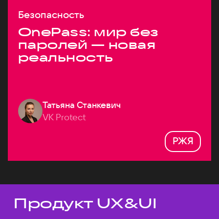
Безопасность
OnePass: мир без
паролей — новая
реальность
Татьяна Станкевич
VK Protect
РЖЯ
Продукт UX&UI
Темы докладов