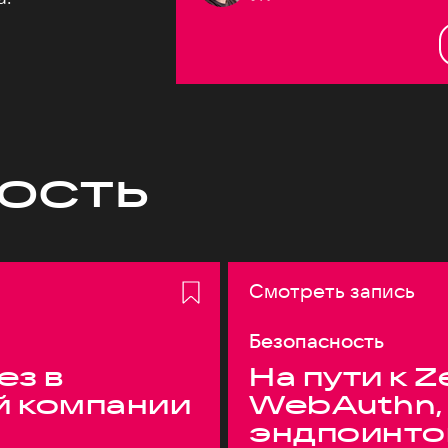
ость
Смотреть запись
Безопасность
ез в
На пути к Z
й компании
WebAuthn,
эндпоинто