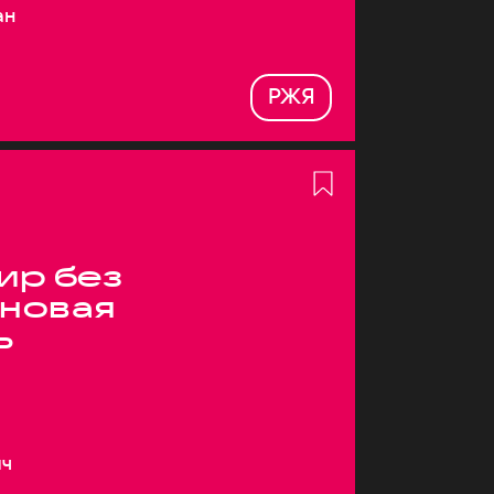
ан
РЖЯ
ир без
 новая
ь
ич