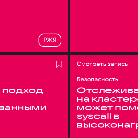
РЖЯ
Смотреть запись
Безопасность
 подход
Отслежива
на кластер
ванными
может пом
syscall в
высоконаг
системах