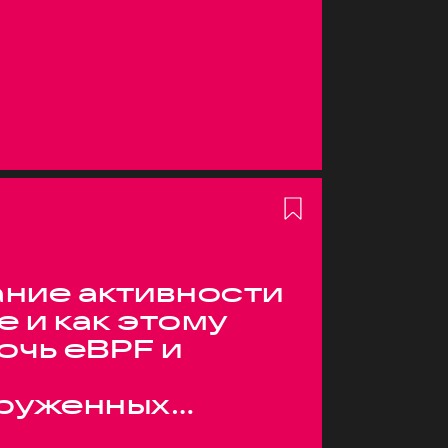
ние активности
е и как этому
очь eBPF и
руженных