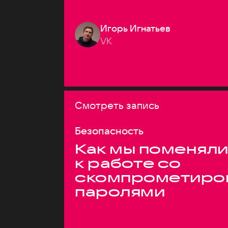
Игорь Игнатьев
VK
Смотреть запись
Безопасность
Как мы поменяли
к работе со
скомпрометиро
паролями