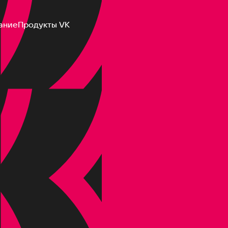
ание
Продукты VK