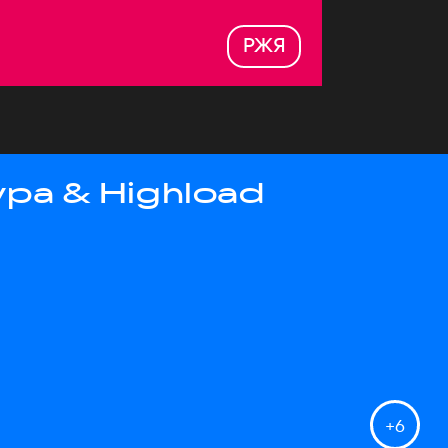
РЖЯ
ра & Highload
+
6