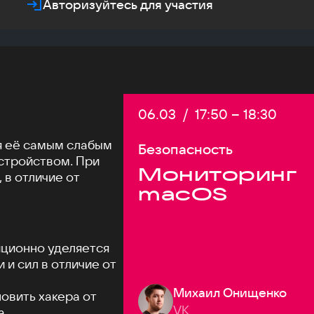
Авторизуйтесь для участия
Дата:
06.03
/
Начало:
17:50
–
Конец:
18:30
я её самым слабым
Безопасность
стройством. При
Мониторинг
 в отличие от
macOS
ционно уделяется
и сил в отличие от
Михаил Онищенко
новить хакера от
VK
а.