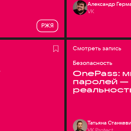
Александр Герм
VK
РЖЯ
Смотреть запись
Безопасность
T
OnePass: м
паролей —
реальност
Татьяна Станкев
VK Protect