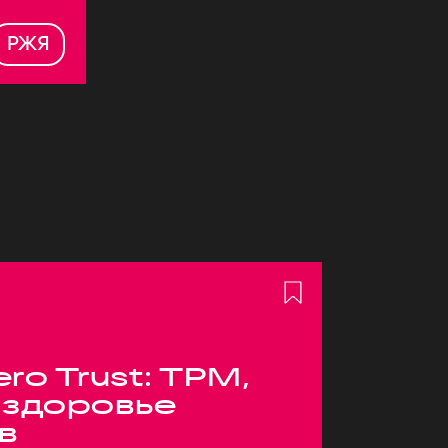
РЖЯ
ero Trust: TPM,
 здоровье
в