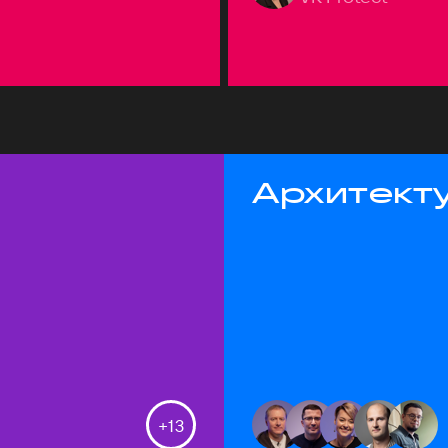
Архитекту
+
13