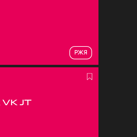
РЖЯ
 VK JT