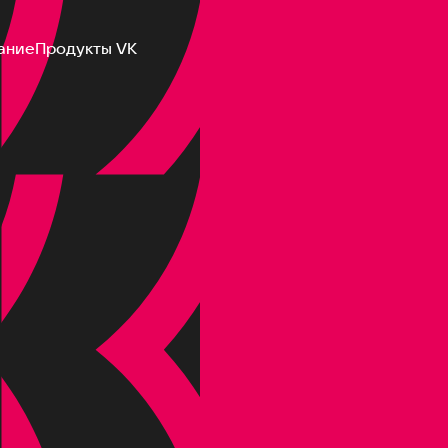
ание
Продукты VK