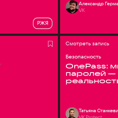
Александр Герм
VK
РЖЯ
Смотреть запись
Безопасность
T
OnePass: м
паролей —
реальност
Татьяна Станкев
VK Protect