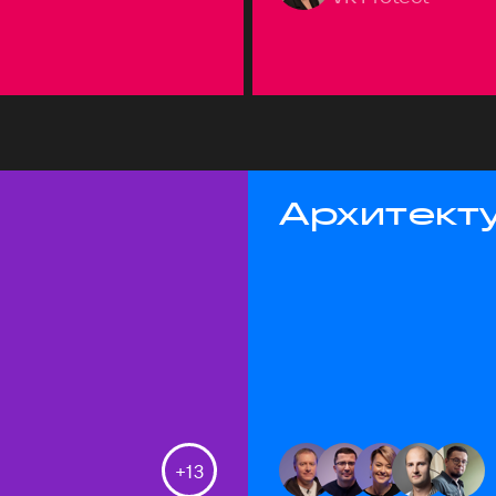
Архитекту
+
13