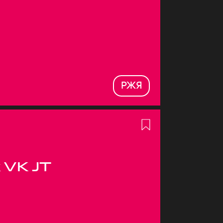
РЖЯ
 VK JT