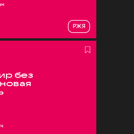
ан
РЖЯ
ир без
 новая
ь
ич