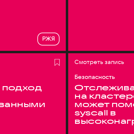
РЖЯ
Смотреть запись
Безопасность
 подход
Отслежива
на кластер
ванными
может пом
syscall в
высоконаг
системах