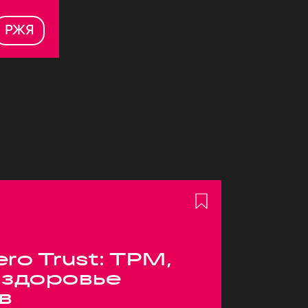
РЖЯ
ero Trust: TPM,
 здоровье
в