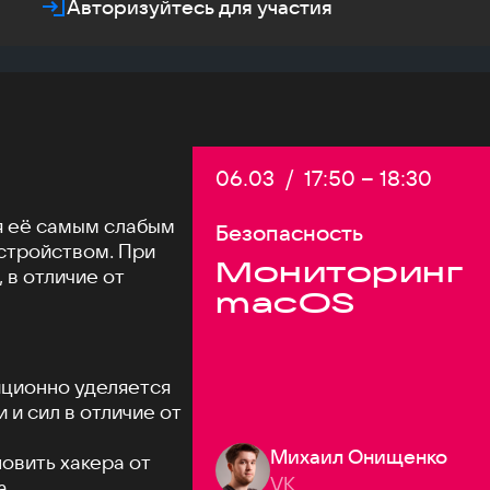
Авторизуйтесь для участия
Дата:
06.03
/
Начало:
17:50
–
Конец:
18:30
я её самым слабым
Безопасность
стройством. При
Мониторинг
 в отличие от
macOS
ционно уделяется
и сил в отличие от
Михаил Онищенко
новить хакера от
VK
а.