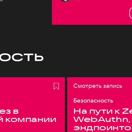
ость
Смотреть запись
Безопасность
ез в
На пути к Z
й компании
WebAuthn,
эндпоинто