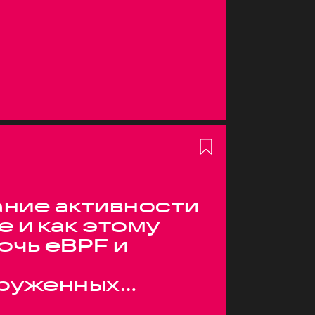
ние активности
е и как этому
очь eBPF и
руженных