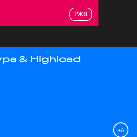
РЖЯ
ра & Highload
+
6