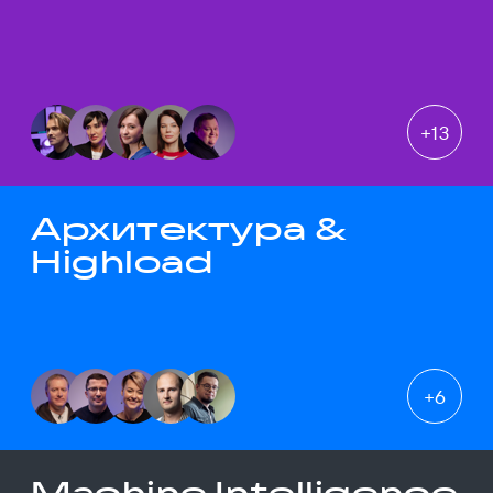
+
13
Архитектура &
Highload
+
6
Machine Intelligence