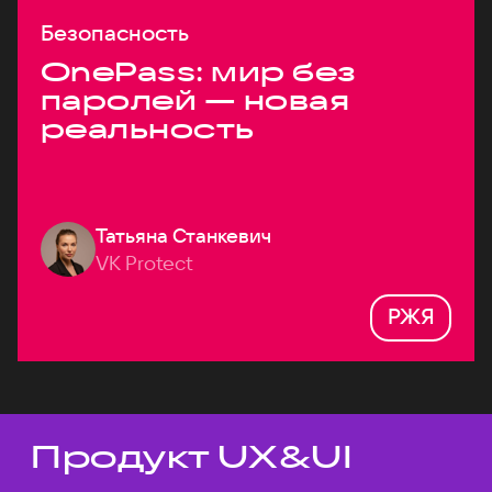
Безопасность
OnePass: мир без
паролей — новая
реальность
Татьяна Станкевич
VK Protect
РЖЯ
Продукт UX&UI
Темы докладов