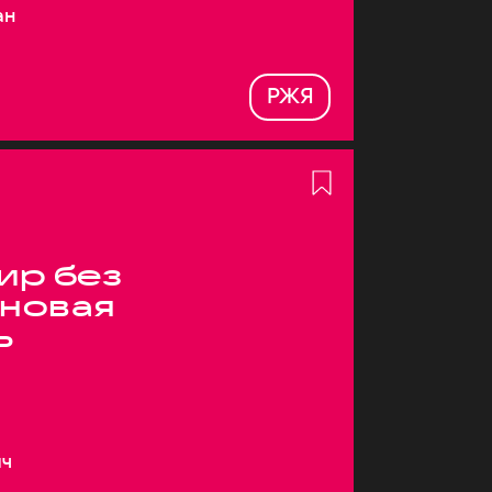
ан
РЖЯ
ир без
 новая
ь
ич