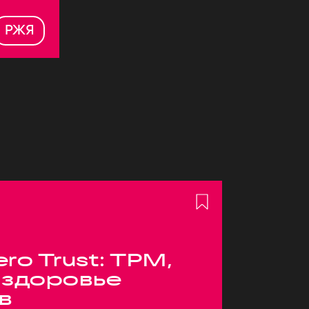
РЖЯ
ero Trust: TPM,
 здоровье
в