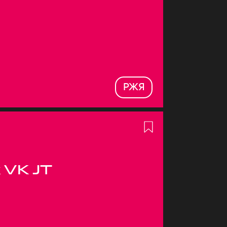
РЖЯ
 VK JT