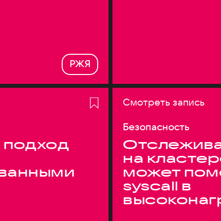
РЖЯ
Смотреть запись
Безопасность
 подход
Отслежива
на кластер
ванными
может пом
syscall в
высоконаг
системах