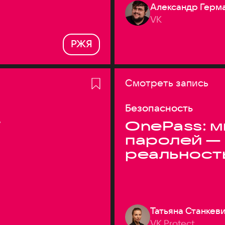
Александр Герм
VK
РЖЯ
Смотреть запись
Безопасность
T
OnePass: м
паролей —
реальност
Татьяна Станкев
VK Protect