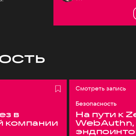
ость
Смотреть запись
Безопасность
ез в
На пути к Z
й компании
WebAuthn,
эндпоинто