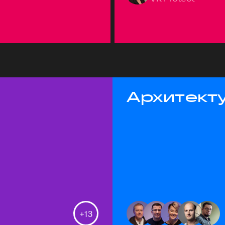
Архитекту
+
13