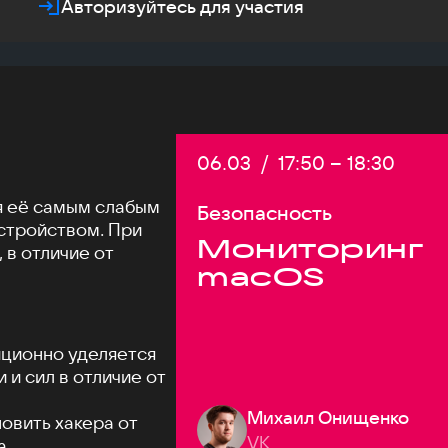
Авторизуйтесь для участия
Дата:
06.03
/
Начало:
17:50
–
Конец:
18:30
я её самым слабым
Безопасность
стройством. При
Мониторинг
 в отличие от
macOS
ционно уделяется
и сил в отличие от
Михаил Онищенко
новить хакера от
VK
а.