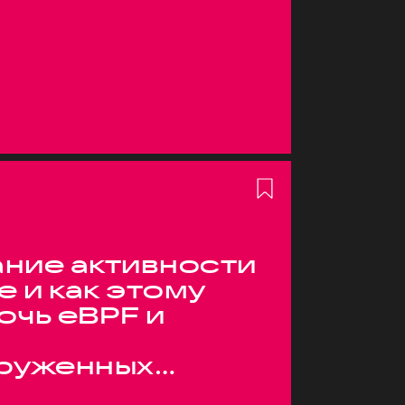
ние активности
е и как этому
очь eBPF и
руженных