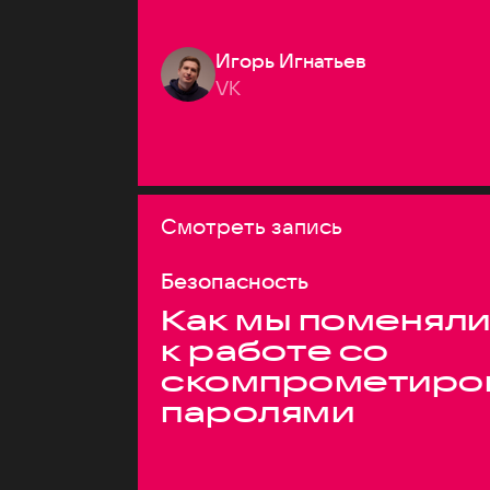
Игорь Игнатьев
VK
Смотреть запись
Безопасность
Как мы поменяли
к работе со
скомпрометиро
паролями