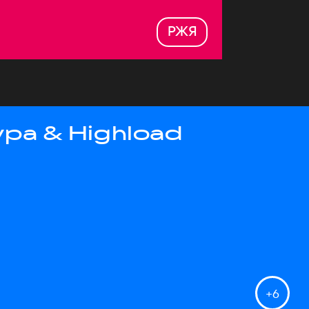
РЖЯ
ра & Highload
+
6