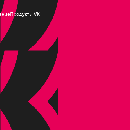
ание
Продукты VK