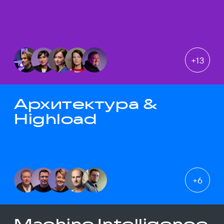
+
13
Архитектура &
Highload
+
6
Machine Intelligence