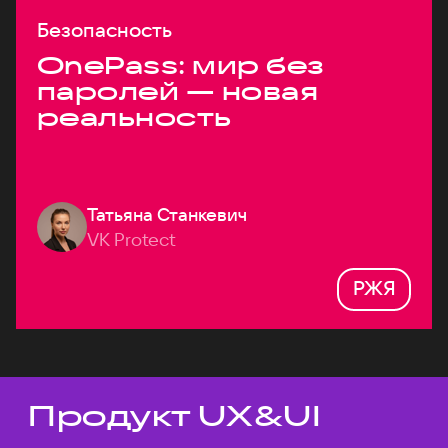
Безопасность
OnePass: мир без
паролей — новая
реальность
Татьяна Станкевич
VK Protect
РЖЯ
Продукт UX&UI
Темы докладов