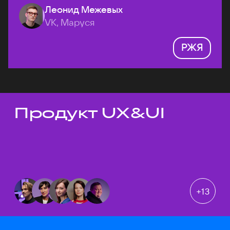
Леонид Межевых
VK, Маруся
РЖЯ
Продукт UX&UI
Темы докладов
+
13