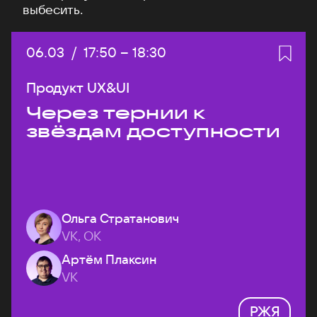
выбесить.
Дата:
06.03
/
Начало:
17:50
–
Конец:
18:30
Продукт UX&UI
Через тернии к
звёздам доступности
Ольга Стратанович
VK, ОК
Артём Плаксин
VK
РЖЯ