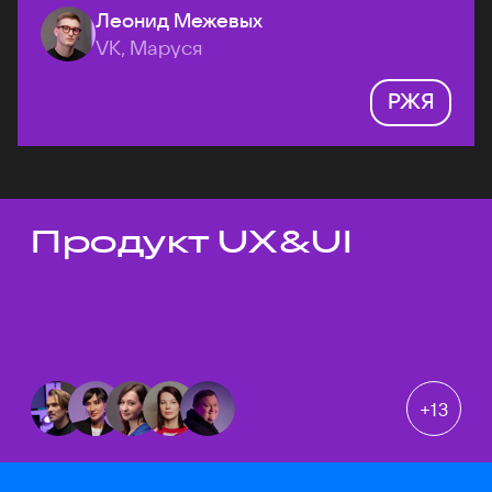
Леонид Межевых
VK, Маруся
РЖЯ
Продукт UX&UI
Темы докладов
+
13