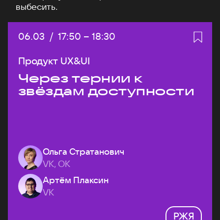
выбесить.
Дата:
06.03
/
Начало:
17:50
–
Конец:
18:30
Продукт UX&UI
Через тернии к
звёздам доступности
Ольга Стратанович
VK, ОК
Артём Плаксин
VK
РЖЯ