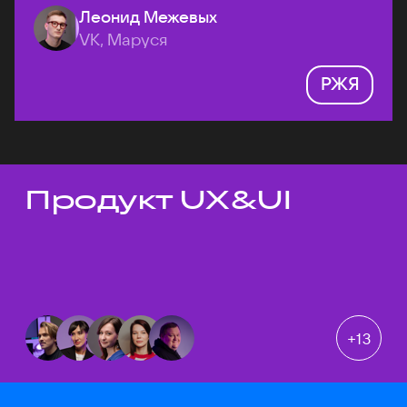
Леонид Межевых
VK, Маруся
РЖЯ
Продукт UX&UI
Темы докладов
+
13