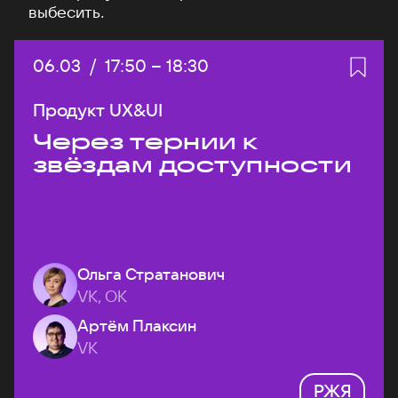
выбесить.
Дата:
06.03
/
Начало:
17:50
–
Конец:
18:30
Продукт UX&UI
Через тернии к
звёздам доступности
Ольга Стратанович
VK, ОК
Артём Плаксин
VK
РЖЯ