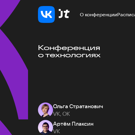
О конференции
Распис
Конференция
о технологиях
Ольга Стратанович
VK, ОК
Артём Плаксин
VK