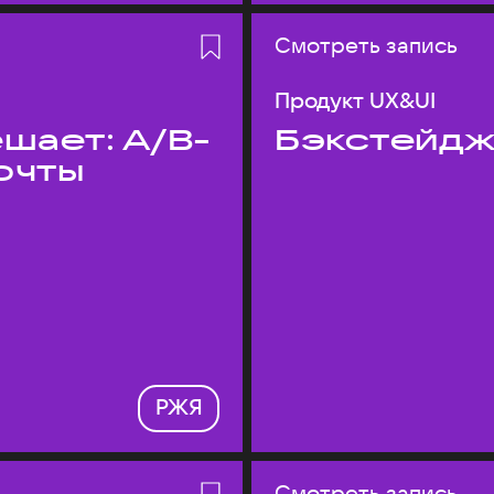
Смотреть запись
Продукт UX&UI
шает: A/B-
Бэкстейдж
очты
РЖЯ
Смотреть запись