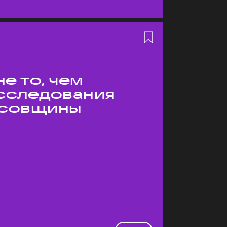
е то, чем
Исследования
усовщины