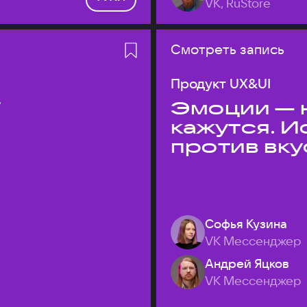
VK, RuStore
Смотреть запись
Продукт UX&UI
T
Эмоции — н
кажутся. 
против вк
Софья Кузина
VK Мессенджер
Андрей Яцков
VK Мессенджер