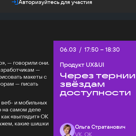
Авторизуйтесь для участия
Дата:
06.03
/
Начало:
17:50
–
Конец:
18:30
», — говорили они.
Продукт UX&UI
азработчикам —
Через тернии
рисовать макеты с
звёздам
торам — писать
доступности
 веб- и мобильных
о на самом деле
 как «выглядит» ОК
кажем, какие шишки
Ольга Стратанович
VK, ОК