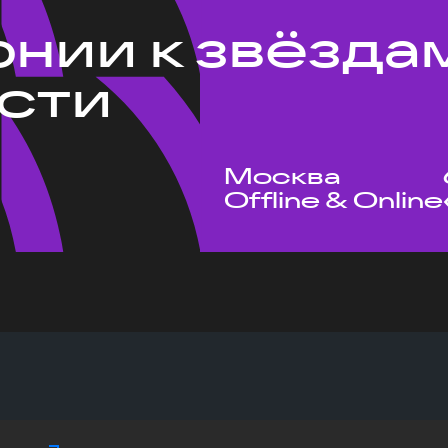
рнии к звёзда
сти
Москва
Offline & Online