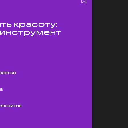
ть красоту:
 инструмент
оленко
ев
ольников