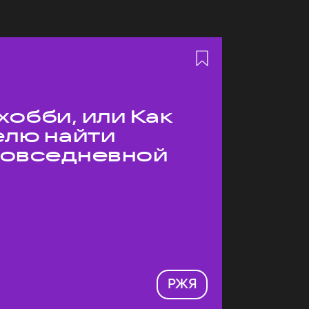
хобби, или Как
елю найти
 повседневной
РЖЯ