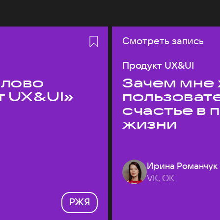
Смотреть запись
Продукт UX&UI
слово
Зачем мне 
т UX&UI»
пользоват
счастье в
жизни
Ирина Романчук
VK, ОК
РЖЯ