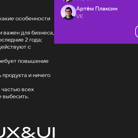
Артём Плаксин
VK
 какие особенности
 важен для бизнеса,
оследние 2 года;
действуют с
требует повышение
 продукта и ничего
 частью всех
е выбесить.
UX&UI