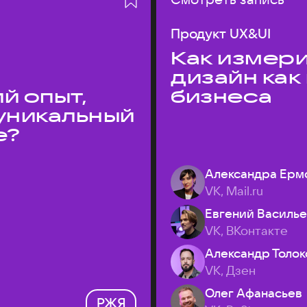
Продукт UX&UI
Как измери
дизайн как
й опыт,
бизнеса
уникальный
е?
Александра Ерм
VK, Mail.ru
Евгений Василь
VK, ВКонтакте
Александр Толок
VK, Дзен
Олег Афанасьев
РЖЯ