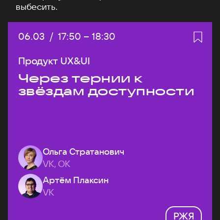
выбесить.
Дата:
06.03
/
Начало:
17:50
–
Конец:
18:30
Продукт UX&UI
Через тернии к
звёздам доступности
Ольга Стратанович
VK, ОК
Артём Плаксин
VK
РЖЯ