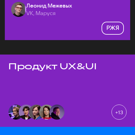
Леонид Межевых
VK, Маруся
РЖЯ
Продукт UX&UI
Темы докладов
+
13