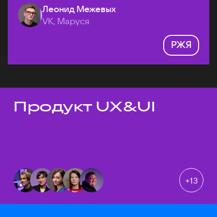
Леонид Межевых
VK, Маруся
РЖЯ
Продукт UX&UI
Темы докладов
+
13