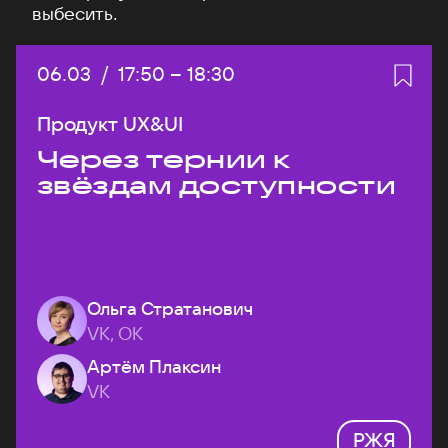
выбесить.
Дата:
06.03
/
Начало:
17:50
–
Конец:
18:30
Продукт UX&UI
Через тернии к
звёздам доступности
Ольга Стратанович
VK, ОК
Артём Плаксин
VK
РЖЯ