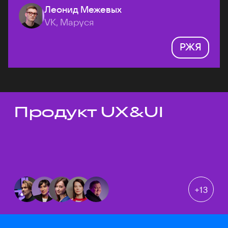
Леонид Межевых
VK, Маруся
РЖЯ
Продукт UX&UI
Темы докладов
+
13