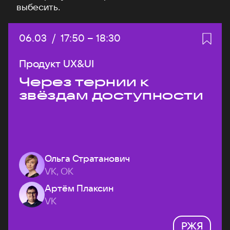
выбесить.
Дата:
06.03
/
Начало:
17:50
–
Конец:
18:30
Продукт UX&UI
Через тернии к
звёздам доступности
Ольга Стратанович
VK, ОК
Артём Плаксин
VK
РЖЯ