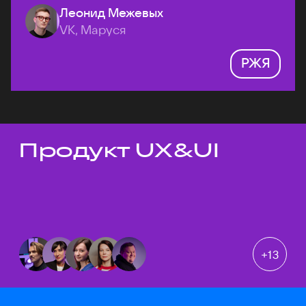
Леонид Межевых
VK, Маруся
РЖЯ
Продукт UX&UI
Темы докладов
+
13