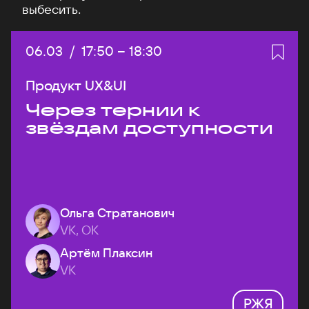
выбесить.
Дата:
06.03
/
Начало:
17:50
–
Конец:
18:30
Продукт UX&UI
Через тернии к
звёздам доступности
Ольга Стратанович
VK, ОК
Артём Плаксин
VK
РЖЯ