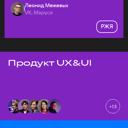
Леонид Межевых
VK, Маруся
РЖЯ
Продукт UX&UI
Темы докладов
+
13