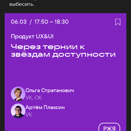
выбесить.
Дата:
06.03
/
Начало:
17:50
–
Конец:
18:30
Продукт UX&UI
Через тернии к
звёздам доступности
Ольга Стратанович
VK, ОК
Артём Плаксин
VK
РЖЯ