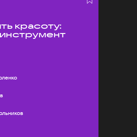
ть красоту:
 инструмент
оленко
ев
ольников