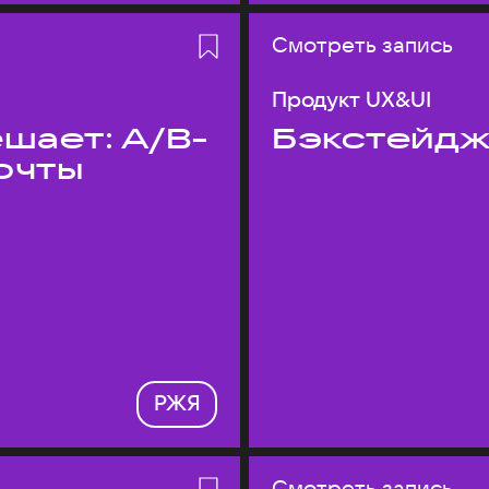
Смотреть запись
Продукт UX&UI
шает: A/B-
Бэкстейдж
очты
РЖЯ
Смотреть запись