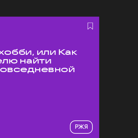
хобби, или Как
елю найти
 повседневной
РЖЯ