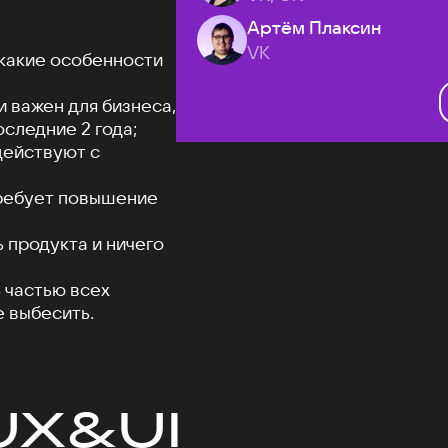
Артём Плаксин
VK
 какие особенности
 важен для бизнеса,
оследние 2 года;
действуют с
требует повышение
 продукта и ничего
 частью всех
е выбесить.
UX&UI