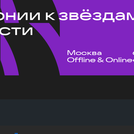
рнии к звёзда
сти
Москва
Offline & Online