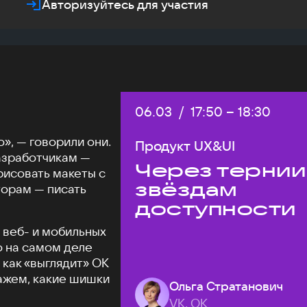
Авторизуйтесь для участия
Дата:
06.03
/
Начало:
17:50
–
Конец:
18:30
», — говорили они.
Продукт UX&UI
азработчикам —
Через тернии
рисовать макеты с
звёздам
торам — писать
доступности
 веб- и мобильных
о на самом деле
 как «выглядит» ОК
кажем, какие шишки
Ольга Стратанович
VK, ОК