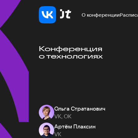
О конференции
Распис
Конференция
о технологиях
Ольга Стратанович
VK, ОК
Артём Плаксин
VK