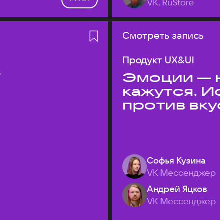
VK, RuStore
Смотреть запись
Продукт UX&UI
T
Эмоции — н
кажутся. 
против вк
Софья Кузина
VK Мессенджер
Андрей Яцков
VK Мессенджер