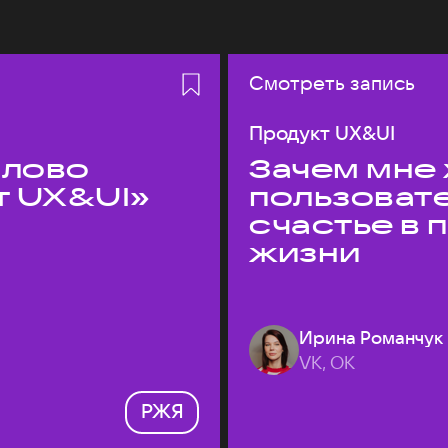
Смотреть запись
Продукт UX&UI
слово
Зачем мне 
т UX&UI»
пользоват
счастье в
жизни
Ирина Романчук
VK, ОК
РЖЯ