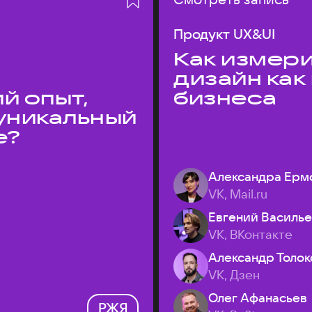
Продукт UX&UI
Как измери
дизайн как
й опыт,
бизнеса
уникальный
е?
Александра Ерм
VK, Mail.ru
Евгений Василь
VK, ВКонтакте
Александр Толок
VK, Дзен
Олег Афанасьев
РЖЯ