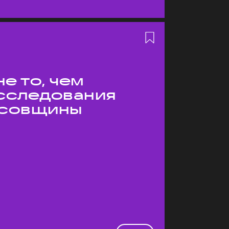
е то, чем
Исследования
усовщины