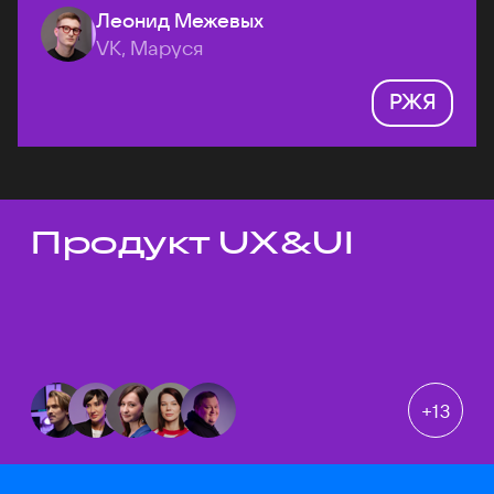
Леонид Межевых
VK, Маруся
РЖЯ
Продукт UX&UI
Темы докладов
+
13