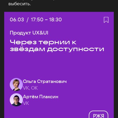
выбесить.
Дата:
06.03
/
Начало:
17:50
–
Конец:
18:30
Продукт UX&UI
Через тернии к
звёздам доступности
Ольга Стратанович
VK, ОК
Артём Плаксин
VK
РЖЯ