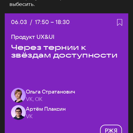
выбесить.
Дата:
06.03
/
Начало:
17:50
–
Конец:
18:30
Продукт UX&UI
Через тернии к
звёздам доступности
Ольга Стратанович
VK, ОК
Артём Плаксин
VK
РЖЯ