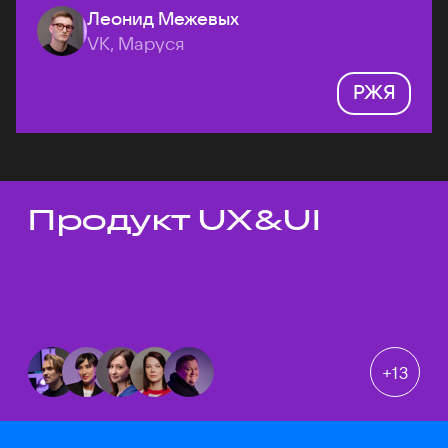
Леонид Межевых
VK, Маруся
РЖЯ
Продукт UX&UI
Темы докладов
+
13