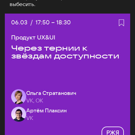
выбесить.
Дата:
06.03
/
Начало:
17:50
–
Конец:
18:30
Продукт UX&UI
Через тернии к
звёздам доступности
Ольга Стратанович
VK, ОК
Артём Плаксин
VK
РЖЯ