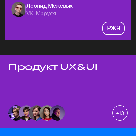
Леонид Межевых
VK, Маруся
РЖЯ
Продукт UX&UI
Темы докладов
+
13