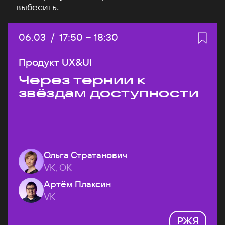
выбесить.
Дата:
06.03
/
Начало:
17:50
–
Конец:
18:30
Продукт UX&UI
Через тернии к
звёздам доступности
Ольга Стратанович
VK, ОК
Артём Плаксин
VK
РЖЯ