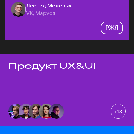
Леонид Межевых
VK, Маруся
РЖЯ
Продукт UX&UI
Темы докладов
+
13