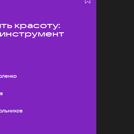
ть красоту:
 инструмент
оленко
ев
ольников