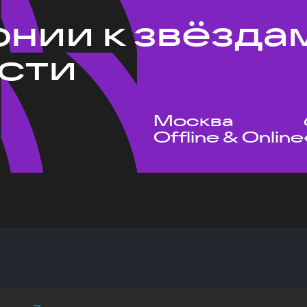
рнии к звёзда
сти
Москва
Offline & Online