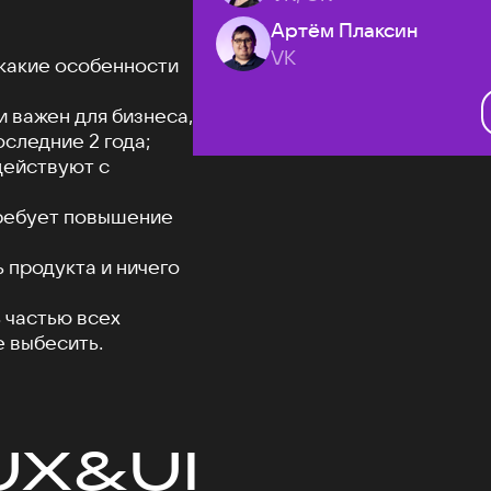
Артём Плаксин
VK
 какие особенности
 важен для бизнеса,
оследние 2 года;
действуют с
требует повышение
 продукта и ничего
 частью всех
е выбесить.
UX&UI