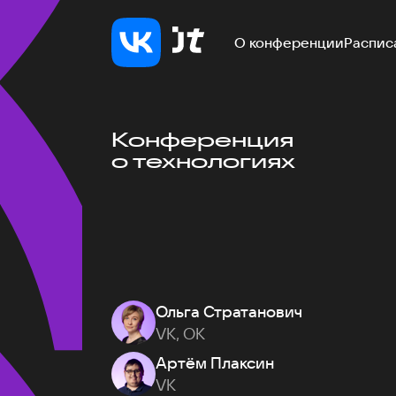
О конференции
Распис
Конференция
о технологиях
Ольга Стратанович
VK, ОК
Артём Плаксин
VK