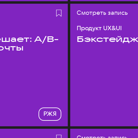
Смотреть запись
Продукт UX&UI
шает: A/B-
Бэкстейдж
очты
РЖЯ
Смотреть запись