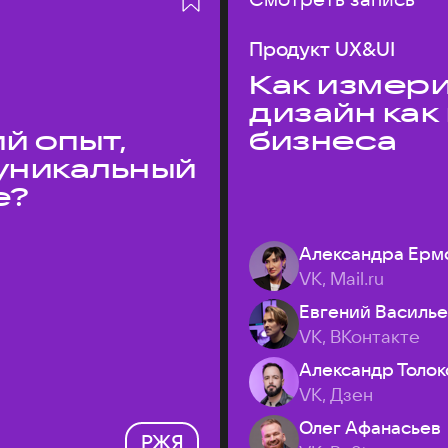
Продукт UX&UI
Как измери
дизайн как
й опыт,
бизнеса
уникальный
е?
Александра Ерм
VK, Mail.ru
Евгений Василь
VK, ВКонтакте
Александр Толок
VK, Дзен
Олег Афанасьев
РЖЯ