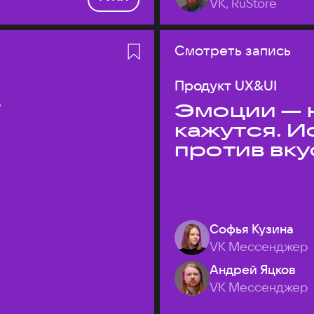
VK, RuStore
Смотреть запись
Продукт UX&UI
T
Эмоции — н
кажутся. 
против вк
Софья Кузина
VK Мессенджер
Андрей Яцков
VK Мессенджер