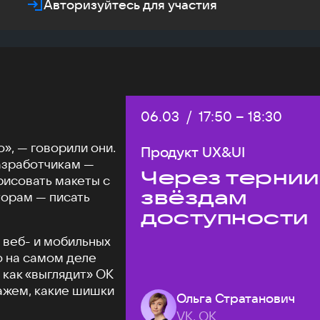
Авторизуйтесь для участия
Дата:
06.03
/
Начало:
17:50
–
Конец:
18:30
», — говорили они.
Продукт UX&UI
азработчикам —
Через тернии
рисовать макеты с
звёздам
торам — писать
доступности
 веб- и мобильных
о на самом деле
 как «выглядит» ОК
кажем, какие шишки
Ольга Стратанович
VK, ОК