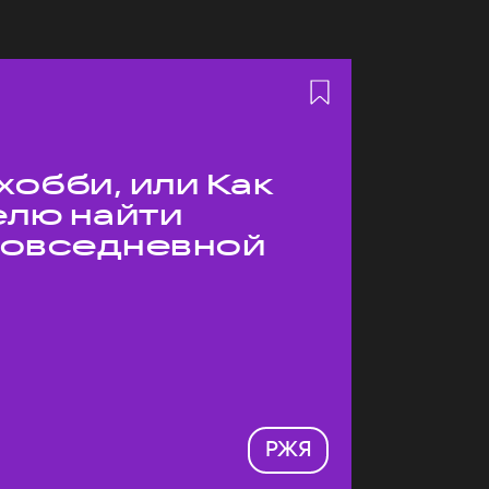
хобби, или Как
елю найти
 повседневной
РЖЯ