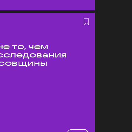
е то, чем
Исследования
усовщины