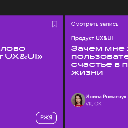
Смотреть запись
Продукт UX&UI
слово
Зачем мне 
т UX&UI»
пользоват
счастье в
жизни
Ирина Романчук
VK, ОК
РЖЯ