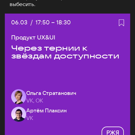
выбесить.
Дата:
06.03
/
Начало:
17:50
–
Конец:
18:30
Продукт UX&UI
Через тернии к
звёздам доступности
Ольга Стратанович
VK, ОК
Артём Плаксин
VK
РЖЯ