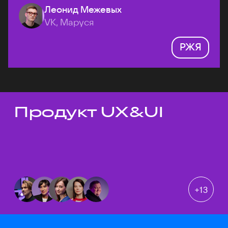
Леонид Межевых
VK, Маруся
РЖЯ
Продукт UX&UI
Темы докладов
+
13