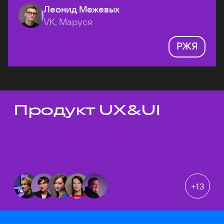
Леонид Межевых
VK, Маруся
РЖЯ
Продукт UX&UI
Темы докладов
+
13