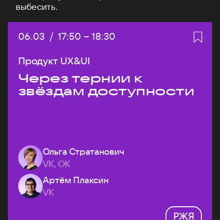
выбесить.
Дата:
06.03
/
Начало:
17:50
–
Конец:
18:30
Продукт UX&UI
Через тернии к
звёздам доступности
Ольга Стратанович
VK, ОК
Артём Плаксин
VK
РЖЯ