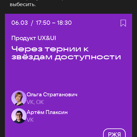
выбесить.
Дата:
06.03
/
Начало:
17:50
–
Конец:
18:30
Продукт UX&UI
Через тернии к
звёздам доступности
Ольга Стратанович
VK, ОК
Артём Плаксин
VK
РЖЯ