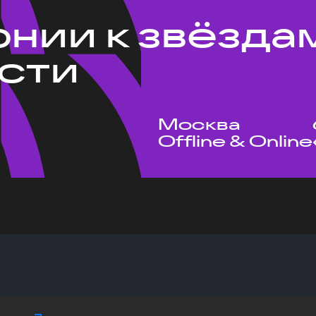
рнии к звёзда
сти
Москва
Offline & Online