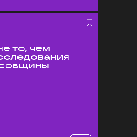
е то, чем
Исследования
усовщины