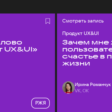
Смотреть запись
Продукт UX&UI
слово
Зачем мне 
т UX&UI»
пользоват
счастье в
жизни
Ирина Романчук
VK, ОК
РЖЯ