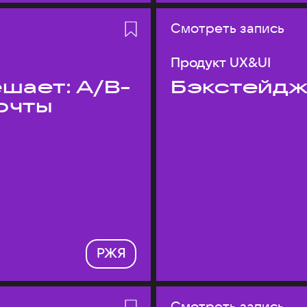
Смотреть запись
Продукт UX&UI
шает: A/B-
Бэкстейдж
очты
РЖЯ
Смотреть запись