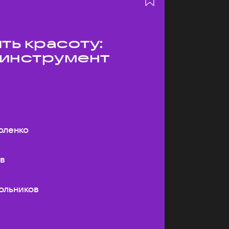
ть красоту:
 инструмент
оленко
ев
ольников