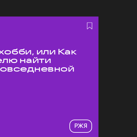
хобби, или Как
елю найти
 повседневной
РЖЯ