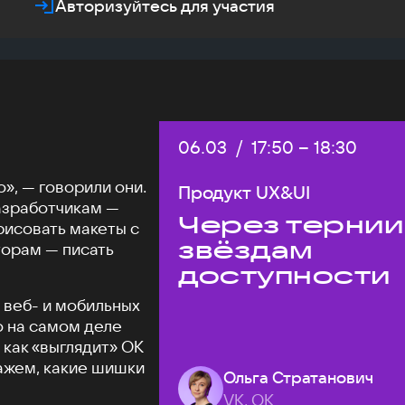
Авторизуйтесь для участия
Дата:
06.03
/
Начало:
17:50
–
Конец:
18:30
», — говорили они.
Продукт UX&UI
азработчикам —
Через тернии
рисовать макеты с
звёздам
торам — писать
доступности
 веб- и мобильных
о на самом деле
 как «выглядит» ОК
кажем, какие шишки
Ольга Стратанович
VK, ОК