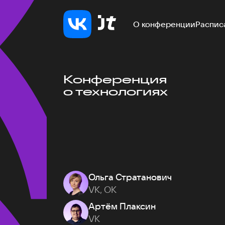
О конференции
Распис
Конференция
о технологиях
Ольга Стратанович
VK, ОК
Артём Плаксин
VK