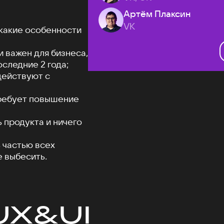
Артём Плаксин
VK
 какие особенности
 важен для бизнеса,
оследние 2 года;
действуют с
требует повышение
 продукта и ничего
 частью всех
е выбесить.
UX&UI