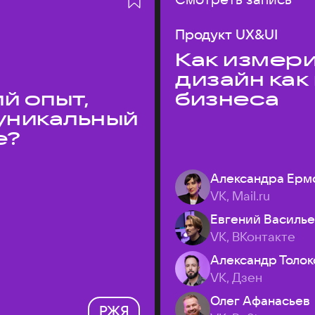
Продукт UX&UI
Как измери
дизайн как
й опыт,
бизнеса
уникальный
е?
Александра Ерм
VK, Mail.ru
Евгений Василь
VK, ВКонтакте
Александр Толок
VK, Дзен
Олег Афанасьев
РЖЯ