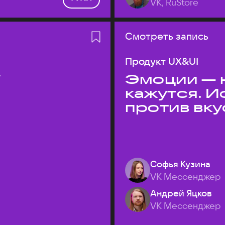
VK, RuStore
Смотреть запись
Продукт UX&UI
T
Эмоции — н
кажутся. 
против вк
Софья Кузина
VK Мессенджер
Андрей Яцков
VK Мессенджер