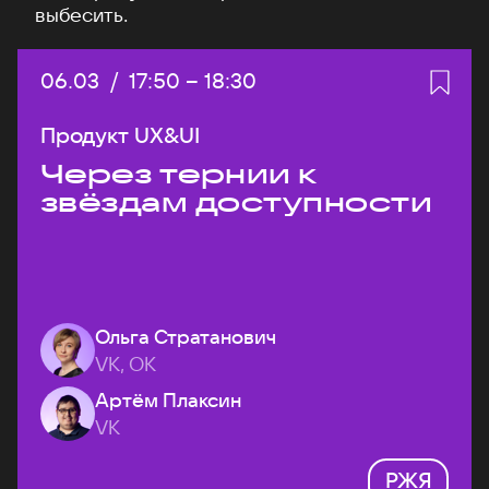
выбесить.
Дата:
06.03
/
Начало:
17:50
–
Конец:
18:30
Продукт UX&UI
Через тернии к
звёздам доступности
Ольга Стратанович
VK, ОК
Артём Плаксин
VK
РЖЯ