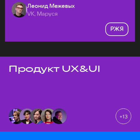
Леонид Межевых
VK, Маруся
РЖЯ
Продукт UX&UI
Темы докладов
+
13