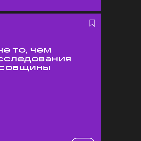
е то, чем
Исследования
усовщины