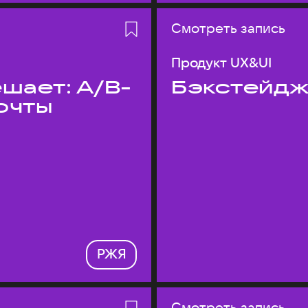
Смотреть запись
Продукт UX&UI
шает: A/B-
Бэкстейдж
очты
РЖЯ
Смотреть запись