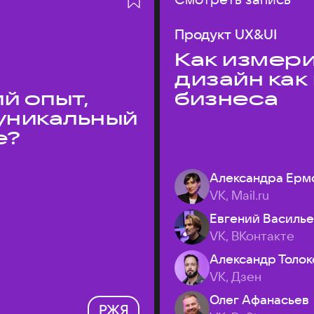
Продукт UX&UI
Как измери
дизайн как
й опыт,
бизнеса
уникальный
е?
Александра Ерм
VK, Mail.ru
Евгений Василь
VK, ВКонтакте
Александр Толок
VK, Дзен
Олег Афанасьев
РЖЯ