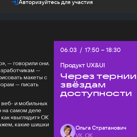
Авторизуйтесь для участия
Дата:
06.03
/
Начало:
17:50
–
Конец:
18:30
», — говорили они.
Продукт UX&UI
азработчикам —
Через тернии
рисовать макеты с
звёздам
торам — писать
доступности
 веб- и мобильных
о на самом деле
 как «выглядит» ОК
кажем, какие шишки
Ольга Стратанович
VK, ОК