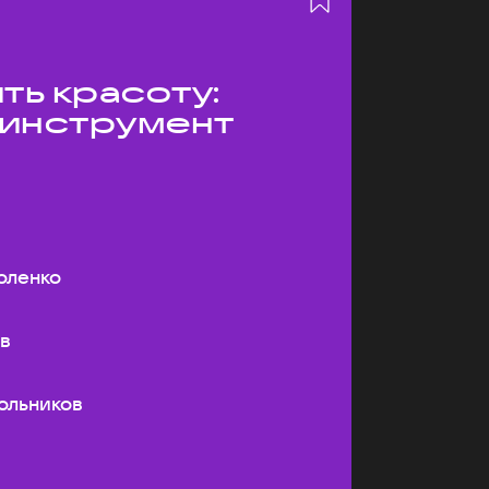
ть красоту:
 инструмент
оленко
ев
ольников