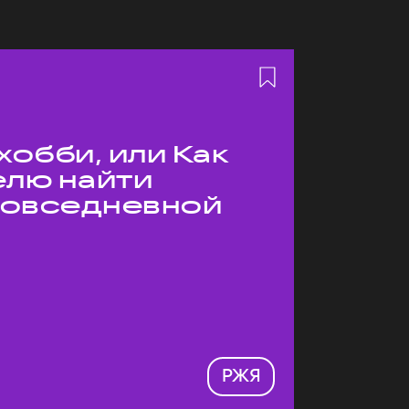
хобби, или Как
елю найти
 повседневной
РЖЯ