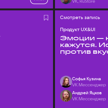
VK, RuStore
Смотреть запись
Продукт UX&UI
T
Эмоции — н
кажутся. 
против вк
Софья Кузина
VK Мессенджер
Андрей Яцков
VK Мессенджер