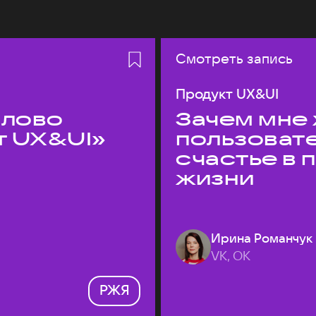
Смотреть запись
Продукт UX&UI
слово
Зачем мне 
т UX&UI»
пользоват
счастье в
жизни
Ирина Романчук
VK, ОК
РЖЯ