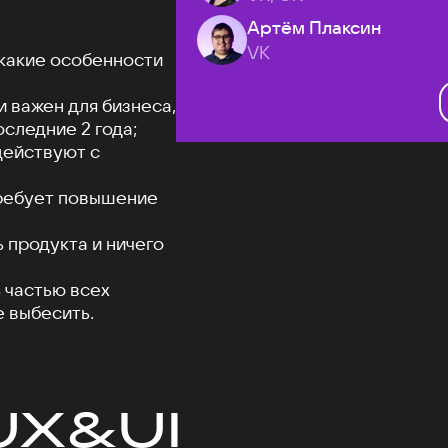
Артём Плаксин
VK
 какие особенности
 важен для бизнеса,
оследние 2 года;
действуют с
требует повышение
 продукта и ничего
 частью всех
е выбесить.
UX&UI