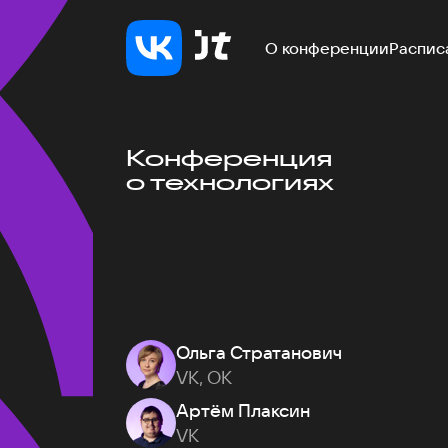
О конференции
Распис
Конференция
о технологиях
Ольга Стратанович
VK, ОК
Артём Плаксин
VK