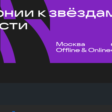
рнии к звёзда
сти
Москва
Offline & Online