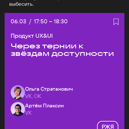
выбесить.
Дата:
06.03
/
Начало:
17:50
–
Конец:
18:30
Продукт UX&UI
Через тернии к
звёздам доступности
Ольга Стратанович
VK, ОК
Артём Плаксин
VK
РЖЯ