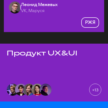
Леонид Межевых
VK, Маруся
РЖЯ
Продукт UX&UI
Темы докладов
+
13