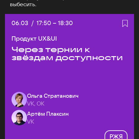
выбесить.
Дата:
06.03
/
Начало:
17:50
–
Конец:
18:30
Продукт UX&UI
Через тернии к
звёздам доступности
Ольга Стратанович
VK, ОК
Артём Плаксин
VK
РЖЯ