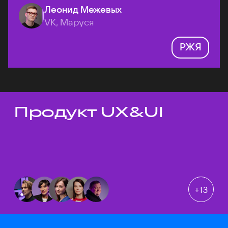
Леонид Межевых
VK, Маруся
РЖЯ
Продукт UX&UI
Темы докладов
+
13