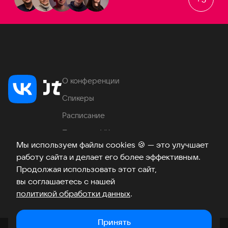
О конференции
Спикеры
Расписание
Продукты VK
Мы используем файлы cookies
🍪
— это улучшает
Место проведения
работу сайта и делает его более эффективным.
Часто задаваемые вопросы
Продолжая использовать этот сайт,
вы соглашаетесь с нашей
политикой обработки данных
.
Телеграм
ВКонтакте
Хабр
Возникли вопросы?
©
2026
Принять