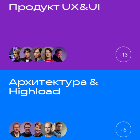
Продукт UX&UI
Темы докладов
+
13
Архитектура &
Highload
+
6