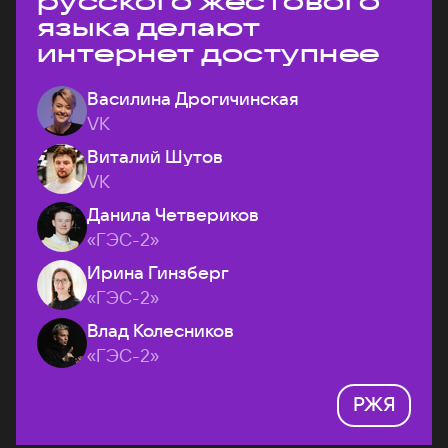
русского жестового
языка делают
интернет доступнее
Василина Дрогичинская
VK
Виталий Шутов
VK
Данила Четвериков
«ГЭС-2»
Ирина Гинзберг
«ГЭС-2»
Влад Колесников
«ГЭС-2»
РЖЯ